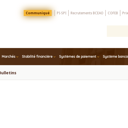
Menu
Communiqué
PI-SPI
Recrutements BCEAO
COFEB
Pri
Top
Marchés
Stabilité financière
Systèmes de paiement
Système bancair
Bulletins