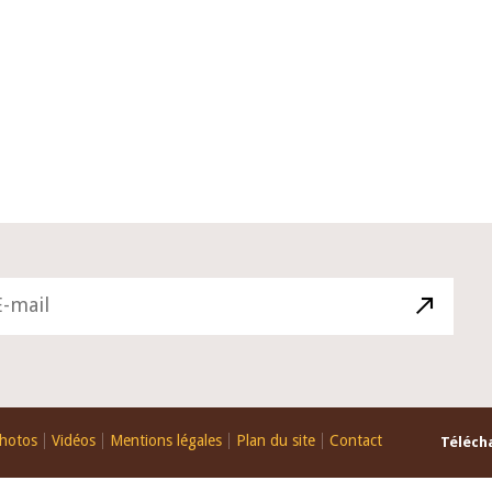
10 juin 2026
ctif du Gouverneur Jean-
Allocution d'ouverture du Co
i BROU lors de la cérémonie
Politique Monétaire de la BC
tion du rapport annuel 2025
juin 2026, prononcée par son
Monsieur Jean-Claude Kassi
hotos
Vidéos
Mentions légales
Plan du site
Contact
Télécha