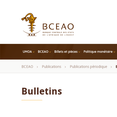
Skip
to
main
content
UMOA
BCEAO
Billets et pièces
Politique monétaire
Fil
BCEAO
Publications
Publications périodique
d'Ariane
Bulletins