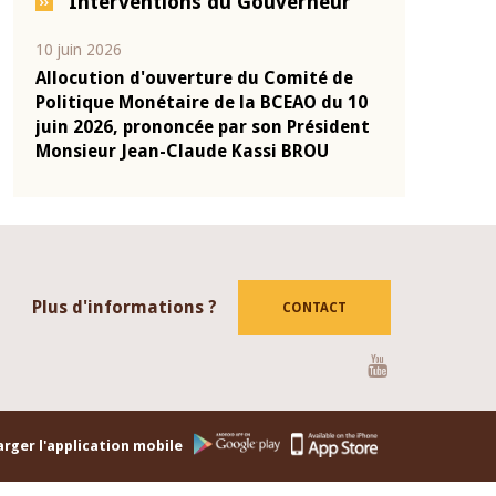
Interventions du Gouverneur
04 mars 2026
22 juill
mité de
Allocution d'ouverture du Comité de
Mot in
EAO du 10
Politique Monétaire de la BCEAO du 4
Claude
 Président
mars 2026, prononcée par son Président
de pré
 BROU
Monsieur Jean-Claude Kassi BROU
de la
Plus d'informations ?
CONTACT
Youtube
rger l'application mobile