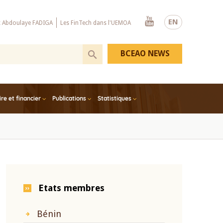
Youtube
EN
x Abdoulaye FADIGA
Les FinTech dans l'UEMOA
BCEAO NEWS
e et financier
Publications
Statistiques
Etats membres
Bénin