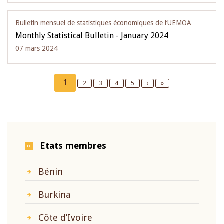
Bulletin mensuel de statistiques économiques de l‘UEMOA
Monthly Statistical Bulletin - January 2024
07 mars 2024
Pagination
Current
1
Page
2
Page
3
Page
4
Page
5
Next
›
Last
»
page
page
page
Etats membres
Bénin
Burkina
Côte d’Ivoire