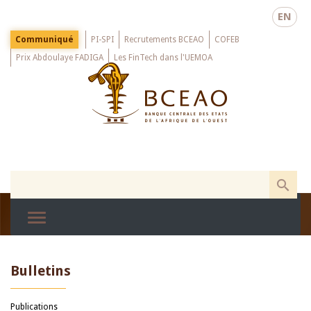
Skip
EN
to
main
Menu
Communiqué
PI-SPI
Recrutements BCEAO
COFEB
Top
content
Prix Abdoulaye FADIGA
Les FinTech dans l'UEMOA
Bulletins
Publications