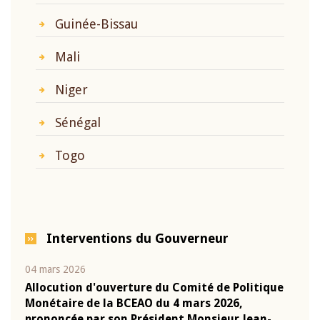
Guinée-Bissau
Mali
Niger
Sénégal
Togo
Interventions du Gouverneur
04 mars 2026
22 ju
que
Allocution d'ouverture du Comité de Politique
Mot 
Monétaire de la BCEAO du 4 mars 2026,
Kass
-
prononcée par son Président Monsieur Jean-
prés