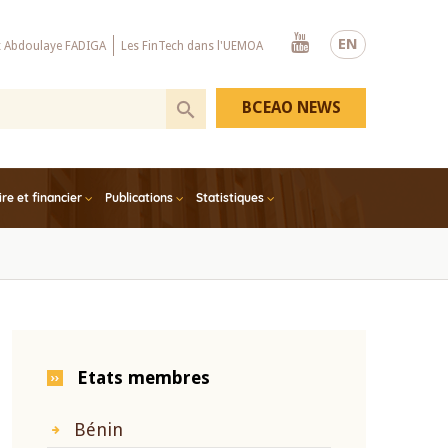
Youtube
EN
x Abdoulaye FADIGA
Les FinTech dans l'UEMOA
BCEAO NEWS
e et financier
Publications
Statistiques
Etats membres
Bénin