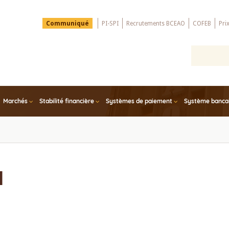
Menu
Communiqué
PI-SPI
Recrutements BCEAO
COFEB
Pri
Top
Marchés
Stabilité financière
Systèmes de paiement
Système bancair
l