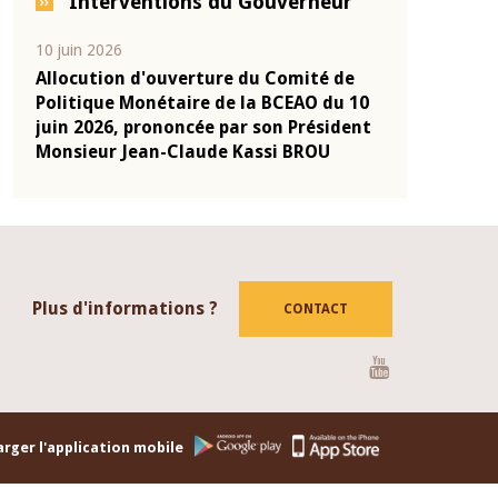
Interventions du Gouverneur
10 juin 2026
04 mars 2026
-
Allocution d'ouverture du Comité de
Allocution d
onie
Politique Monétaire de la BCEAO du 10
Politique Mo
2025
juin 2026, prononcée par son Président
mars 2026, p
Monsieur Jean-Claude Kassi BROU
Monsieur Je
Plus d'informations ?
CONTACT
Youtube
rger l'application mobile