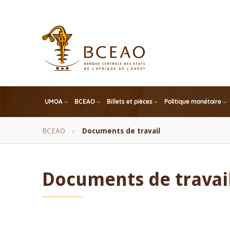
Skip
to
main
content
UMOA
BCEAO
Billets et pièces
Politique monétaire
Fil
BCEAO
Documents de travail
d'Ariane
Documents de travai