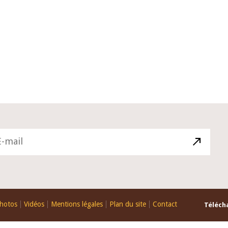
22 juillet 2026
ture du Comité de
Mot introductif du Gouverneur Jean
e de la BCEAO du 4
Claude Kassi BROU lors de la cérém
ée par son Président
de présentation du rapport annuel 
ude Kassi BROU
de la BCEAO
hotos
Vidéos
Mentions légales
Plan du site
Contact
Télécha