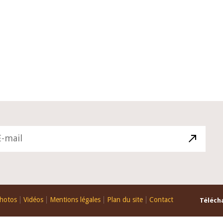
10 juin 2026
du Gouverneur Jean-
Allocution d'ouverture du Comité
U lors de la cérémonie
Politique Monétaire de la BCEAO d
du rapport annuel 2025
juin 2026, prononcée par son Prés
Monsieur Jean-Claude Kassi BROU
hotos
Vidéos
Mentions légales
Plan du site
Contact
Télécha