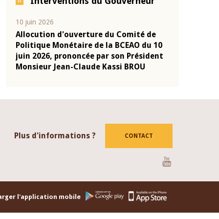
Interventions du Gouverneur
04 mars 2026
22 juillet 202
 de
Allocution d'ouverture du Comité de
Mot introd
u 10
Politique Monétaire de la BCEAO du 4
Claude Kas
ident
mars 2026, prononcée par son Président
de présent
Monsieur Jean-Claude Kassi BROU
de la BCEA
Plus d'informations ?
CONTACT
Youtube
rger l'application mobile