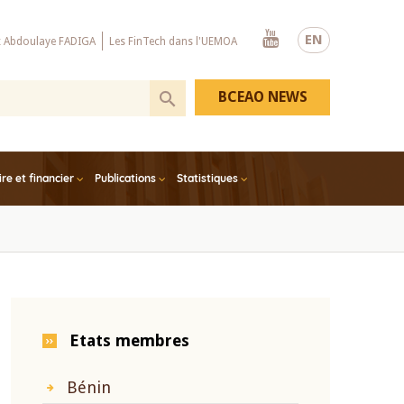
Youtube
EN
x Abdoulaye FADIGA
Les FinTech dans l'UEMOA
BCEAO NEWS
e et financier
Publications
Statistiques
Etats membres
Bénin