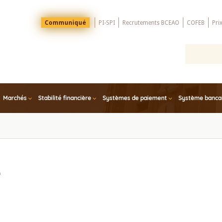
Menu
Communiqué
PI-SPI
Recrutements BCEAO
COFEB
Pri
Top
Marchés
Stabilité financière
Systèmes de paiement
Système bancair
e