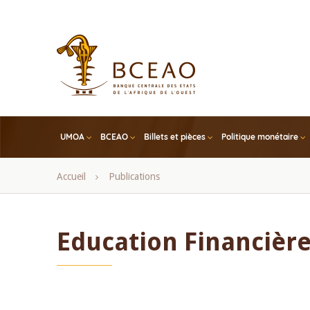
Skip
to
main
content
UMOA
BCEAO
Billets et pièces
Politique monétaire
Fil
Accueil
Publications
d'Ariane
Education Financièr