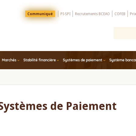
Menu
Communiqué
PI-SPI
Recrutements BCEAO
COFEB
Pri
Top
Marchés
Stabilité financière
Systèmes de paiement
Système bancair
Systèmes de Paiement