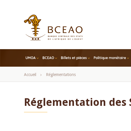
Skip
to
main
content
UMOA
BCEAO
Billets et pièces
Politique monétaire
Fil
Accueil
Réglementations
d'Ariane
Réglementation des 