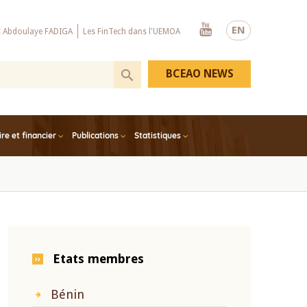
Youtube
EN
x Abdoulaye FADIGA
Les FinTech dans l'UEMOA
BCEAO NEWS
e et financier
Publications
Statistiques
Etats membres
Bénin