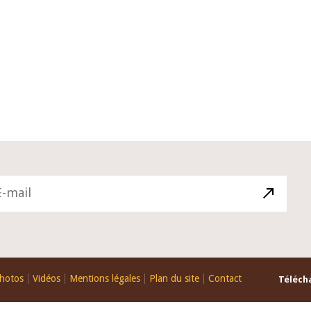
10 juin 2026
du Gouverneur Jean-
Allocution d'ouverture du Comité 
 lors de la cérémonie
Politique Monétaire de la BCEAO d
u rapport annuel 2025
juin 2026, prononcée par son Prési
Monsieur Jean-Claude Kassi BROU
hotos
Vidéos
Mentions légales
Plan du site
Contact
Télécha