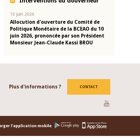
Interventions du Gouverneur
04 mars 2026
22 juillet 2026
de
Allocution d'ouverture du Comité de
Mot introdu
u 10
Politique Monétaire de la BCEAO du 4
Claude Kass
dent
mars 2026, prononcée par son Président
de présenta
Monsieur Jean-Claude Kassi BROU
de la BCEAO
Plus d'informations ?
CONTACT
Youtube
rger l'application mobile