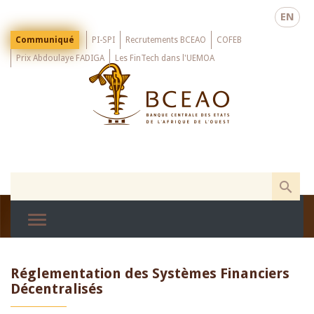
Skip
EN
to
main
Menu
Communiqué
PI-SPI
Recrutements BCEAO
COFEB
Top
content
Prix Abdoulaye FADIGA
Les FinTech dans l'UEMOA
Réglementation des Systèmes Financiers
Décentralisés