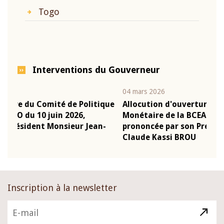
Togo
Interventions du Gouverneur
04 mars 2026
22 j
ique
Allocution d'ouverture du Comité de Politique
Mot
Monétaire de la BCEAO du 4 mars 2026,
Kas
n-
prononcée par son Président Monsieur Jean-
pré
Claude Kassi BROU
BC
Inscription à la newsletter