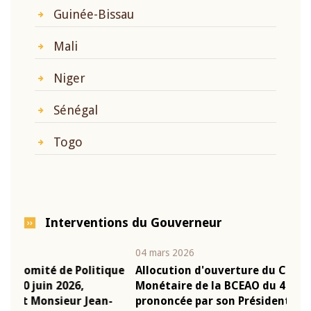
Guinée-Bissau
Mali
Niger
Sénégal
Togo
Interventions du Gouverneur
04 mars 2026
22 ju
que
Allocution d'ouverture du Comité de Politique
Mot 
Monétaire de la BCEAO du 4 mars 2026,
Kass
-
prononcée par son Président Monsieur Jean-
prés