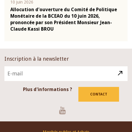
10 juin 2026
04 m
e
Allocution d'ouverture du Comité de Politique
Allo
Monétaire de la BCEAO du 10 juin 2026,
Moné
prononcée par son Président Monsieur Jean-
pron
Claude Kassi BROU
Clau
Inscription à la newsletter
Plus d'informations ?
CONTACT
Youtube
Footer