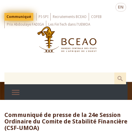
Skip
EN
to
main
Menu
Communiqué
PI-SPI
Recrutements BCEAO
COFEB
Top
content
Prix Abdoulaye FADIGA
Les FinTech dans l'UEMOA
Communiqué de presse de la 24e Session
Ordinaire du Comite de Stabilité Financière
(CSF-UMOA)