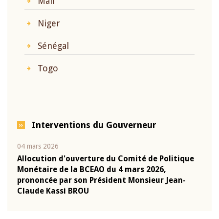
Mali
Niger
Sénégal
Togo
Interventions du Gouverneur
04 mars 2026
22 ju
que
Allocution d'ouverture du Comité de Politique
Mot 
Monétaire de la BCEAO du 4 mars 2026,
Kass
-
prononcée par son Président Monsieur Jean-
prés
Claude Kassi BROU
BCE