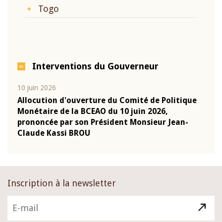
Togo
Interventions du Gouverneur
10 juin 2026
04 m
e
Allocution d'ouverture du Comité de Politique
Allo
Monétaire de la BCEAO du 10 juin 2026,
Moné
prononcée par son Président Monsieur Jean-
pron
Claude Kassi BROU
Clau
Inscription à la newsletter