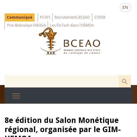
Skip
EN
to
main
Menu
Communiqué
PI-SPI
Recrutements BCEAO
COFEB
Top
content
Prix Abdoulaye FADIGA
Les FinTech dans l'UEMOA
8e édition du Salon Monétique
régional, organisée par le GIM-