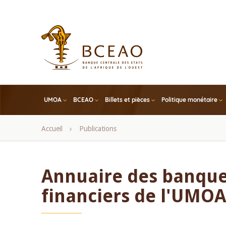
Skip
to
main
content
UMOA
BCEAO
Billets et pièces
Politique monétaire
Fil
Accueil
Publications
d'Ariane
Annuaire des banque
financiers de l'UMOA