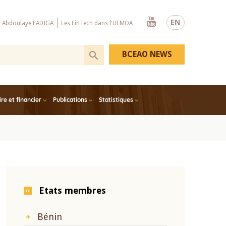
Youtube
EN
x Abdoulaye FADIGA
Les FinTech dans l'UEMOA
BCEAO NEWS
e et financier
Publications
Statistiques
Etats membres
Bénin