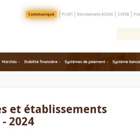
Menu
Communiqué
PI-SPI
Recrutements BCEAO
COFEB
Pri
Top
Marchés
Stabilité financière
Systèmes de paiement
Système bancair
s et établissements
 - 2024