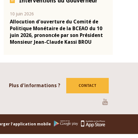
Interventions du Gouverneur
04 mars 2026
22 juillet 2026
de
Allocution d'ouverture du Comité de
Mot introdu
u 10
Politique Monétaire de la BCEAO du 4
Claude Kass
dent
mars 2026, prononcée par son Président
de présenta
Monsieur Jean-Claude Kassi BROU
de la BCEAO
Plus d'informations ?
CONTACT
Youtube
rger l'application mobile