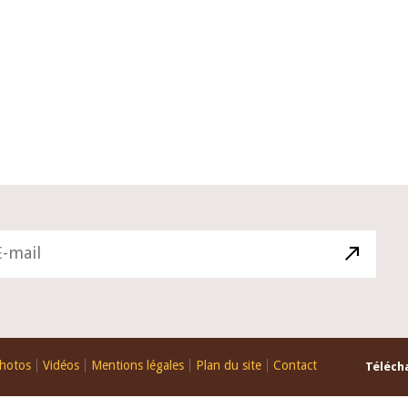
10 juin 2026
du Gouverneur Jean-
Allocution d'ouverture du Comité 
 lors de la cérémonie
Politique Monétaire de la BCEAO d
u rapport annuel 2025
juin 2026, prononcée par son Prési
Monsieur Jean-Claude Kassi BROU
hotos
Vidéos
Mentions légales
Plan du site
Contact
Télécha