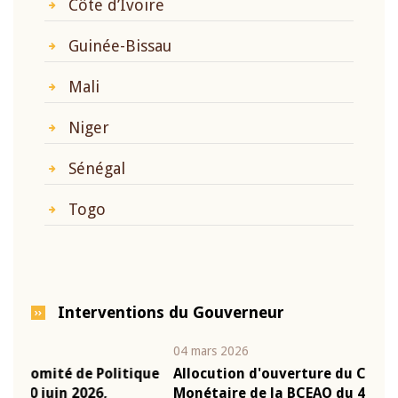
Côte d’Ivoire
Guinée-Bissau
Mali
Niger
Sénégal
Togo
Interventions du Gouverneur
04 mars 2026
22 ju
que
Allocution d'ouverture du Comité de Politique
Mot 
Monétaire de la BCEAO du 4 mars 2026,
Kass