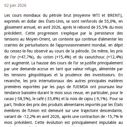
02 juin 2026
Les cours mondiaux du pétrole brut (moyenne WTI et BRENT),
exprimés en dollar des États-Unis, se sont renforcés de 55,0%, en
glissement annuel, en avril 2026, après le rebond de 35,5% du mois
précédent. Cette progression s'explique par la persistance des
tensions au Moyen-Orient, un contexte qui continue d’alimenter les
craintes de perturbations de l’approvisionnement mondial, en dépit
du cessez-le-feu observé au cours de la période. De même, les prix
de l'or (+47,7%), du coton (+15,4%) et du caoutchouc (+12,4%)
ont augmenté. La hausse des cours de l’or se justifie principalement
par une demande accrue en tant que valeur refuge, alimentée par
les tensions géopolitiques et la prudence des investisseurs. En
revanche, les prix internationaux des autres principales matières
premières exportées par les pays de l’UEMOA ont poursuivi leur
tendance baissière durant le mois sous revue, en particulier, pour le
cacao (-58,5%), le café (-35,8%) et la noix de cajou (-9,1%). Pour sa
part, l’indice des prix des produits alimentaires importés par les États
membres de l’Union est demeuré sur une trajectoire descendante,
variant de -12,2% en avril 2026, après une contraction de -15,7% le
mois précédent. Cette évolution est principalement imputable au