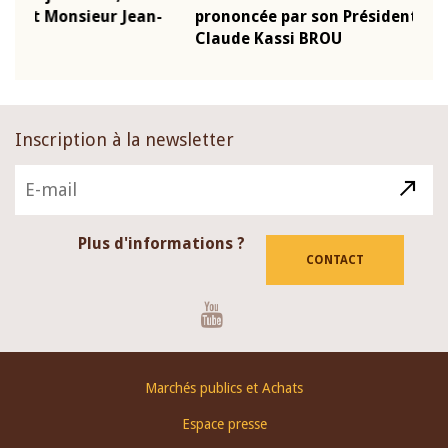
-
prononcée par son Président Monsieur Jean-
prés
Claude Kassi BROU
BCE
Inscription à la newsletter
Plus d'informations ?
CONTACT
Youtube
Footer
Marchés publics et Achats
menu
Espace presse