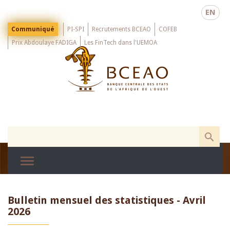
Skip
EN
to
main
Menu
Communiqué
PI-SPI
Recrutements BCEAO
COFEB
Top
content
Prix Abdoulaye FADIGA
Les FinTech dans l'UEMOA
Bulletin mensuel des statistiques - Avril
2026