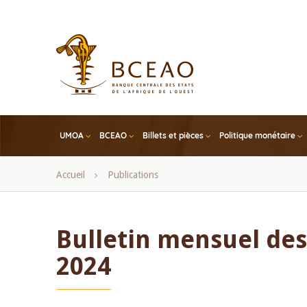
Skip
to
main
content
UMOA
BCEAO
Billets et pièces
Politique monétaire
Fil
Accueil
Publications
d'Ariane
Bulletin mensuel des
2024