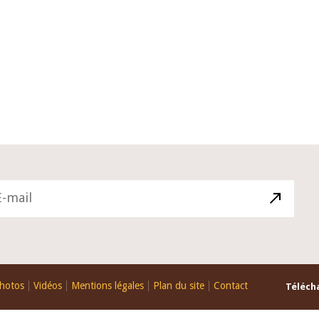
10 juin 2026
u Gouverneur Jean-
Allocution d'ouverture du Comité d
lors de la cérémonie
Politique Monétaire de la BCEAO du
 rapport annuel 2025
juin 2026, prononcée par son Présid
Monsieur Jean-Claude Kassi BROU
hotos
Vidéos
Mentions légales
Plan du site
Contact
Télécha