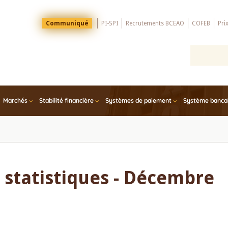
Menu
Communiqué
PI-SPI
Recrutements BCEAO
COFEB
Pri
Top
Marchés
Stabilité financière
Systèmes de paiement
Système bancair
 statistiques - Décembre