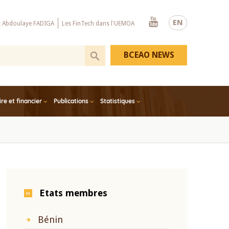
Youtube
EN
x Abdoulaye FADIGA
Les FinTech dans l'UEMOA
BCEAO NEWS
e et financier
Publications
Statistiques
Etats membres
Bénin