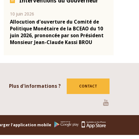
Interventions du Gouverneur
04 mars 2026
22 juillet 2026
e
Allocution d'ouverture du Comité de
Mot introduc
 10
Politique Monétaire de la BCEAO du 4
Claude Kassi
ent
mars 2026, prononcée par son Président
de présentat
Monsieur Jean-Claude Kassi BROU
de la BCEAO
Plus d'informations ?
CONTACT
Youtube
rger l'application mobile