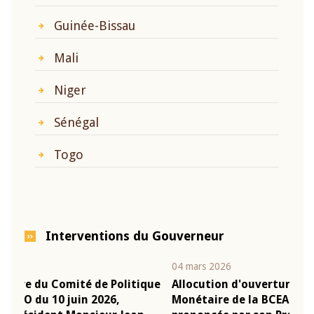
Guinée-Bissau
Mali
Niger
Sénégal
Togo
Interventions du Gouverneur
04 mars 2026
22 ju
que
Allocution d'ouverture du Comité de Politique
Mot 
Monétaire de la BCEAO du 4 mars 2026,
Kass