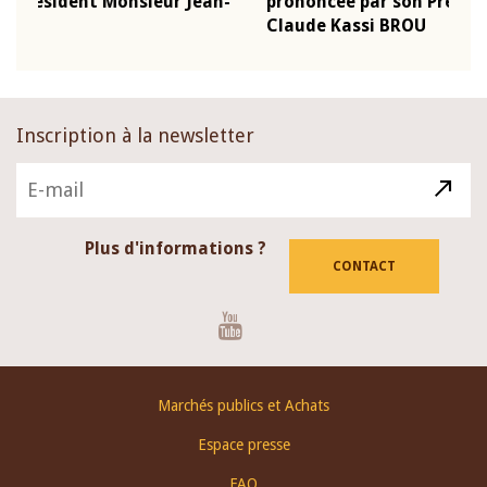
-
prononcée par son Président Monsieur Jean-
prés
Claude Kassi BROU
BCE
Inscription à la newsletter
Plus d'informations ?
CONTACT
Youtube
Footer
Marchés publics et Achats
menu
Espace presse
FAQ