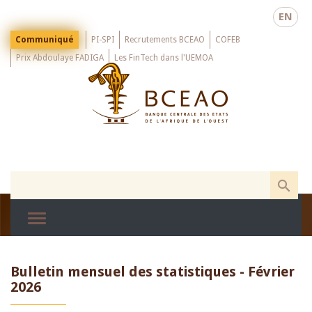
Skip
EN
to
main
Menu
Communiqué
PI-SPI
Recrutements BCEAO
COFEB
Top
content
Prix Abdoulaye FADIGA
Les FinTech dans l'UEMOA
Bulletin mensuel des statistiques - Février
2026