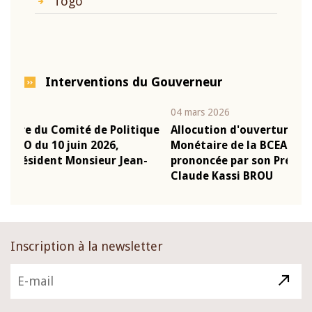
Togo
Interventions du Gouverneur
04 mars 2026
22 j
ique
Allocution d'ouverture du Comité de Politique
Mot
Monétaire de la BCEAO du 4 mars 2026,
Kas
n-
prononcée par son Président Monsieur Jean-
pré
Claude Kassi BROU
BC
Inscription à la newsletter