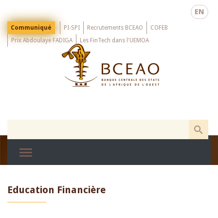
Skip
EN
to
main
Menu
Communiqué
PI-SPI
Recrutements BCEAO
COFEB
Top
content
Prix Abdoulaye FADIGA
Les FinTech dans l'UEMOA
Education Financière