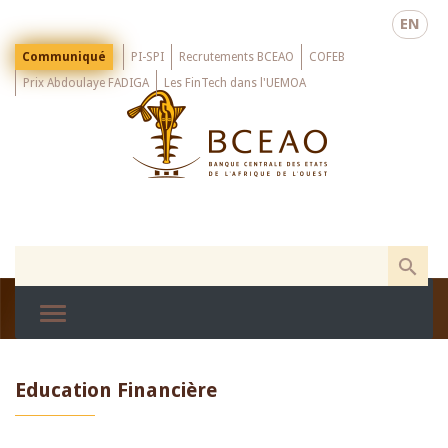
Skip
EN
to
main
Menu
Communiqué
PI-SPI
Recrutements BCEAO
COFEB
Top
content
Prix Abdoulaye FADIGA
Les FinTech dans l'UEMOA
Education Financière