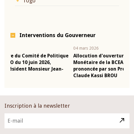
Togo
Interventions du Gouverneur
04 mars 2026
22 j
ique
Allocution d'ouverture du Comité de Politique
Mot
Monétaire de la BCEAO du 4 mars 2026,
Kas
n-
prononcée par son Président Monsieur Jean-
pré
Claude Kassi BROU
BC
Inscription à la newsletter