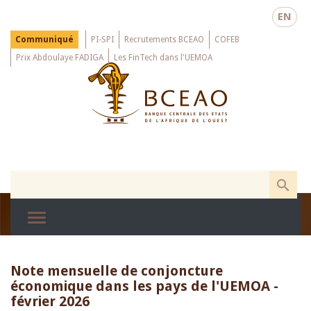
Skip
EN
to
main
Menu
Communiqué
PI-SPI
Recrutements BCEAO
COFEB
Top
content
Prix Abdoulaye FADIGA
Les FinTech dans l'UEMOA
Note mensuelle de conjoncture
économique dans les pays de l'UEMOA -
février 2026