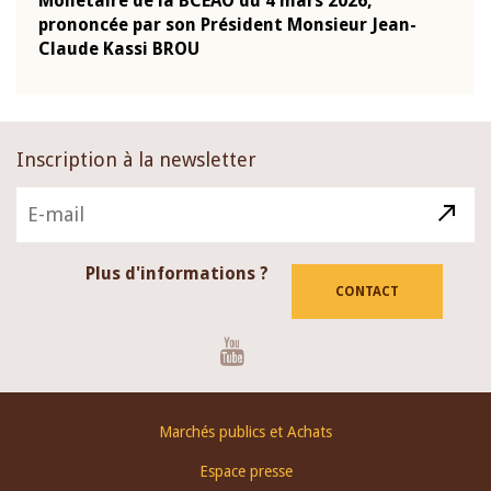
Monétaire de la BCEAO du 4 mars 2026,
Kass
-
prononcée par son Président Monsieur Jean-
prés
Claude Kassi BROU
BCE
Inscription à la newsletter
Plus d'informations ?
CONTACT
Youtube
Footer
Marchés publics et Achats
menu
Espace presse