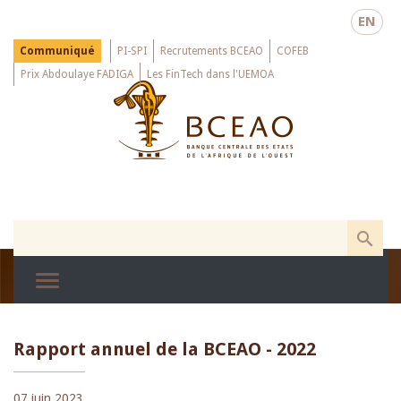
Skip
EN
to
main
Menu
Communiqué
PI-SPI
Recrutements BCEAO
COFEB
Top
content
Prix Abdoulaye FADIGA
Les FinTech dans l'UEMOA
Rapport annuel de la BCEAO - 2022
07 juin 2023