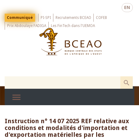
Skip
EN
to
main
Menu
Communiqué
PI-SPI
Recrutements BCEAO
COFEB
Top
content
Prix Abdoulaye FADIGA
Les FinTech dans l'UEMOA
Instruction n° 14 07 2025 REF relative aux
conditions et modalités d'importation et
d'exportation matérielles par les