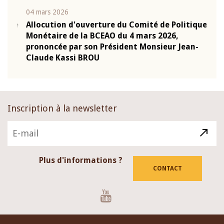
04 mars 2026
22 ju
que
Allocution d'ouverture du Comité de Politique
Mot 
Monétaire de la BCEAO du 4 mars 2026,
Kass
-
prononcée par son Président Monsieur Jean-
prés
Claude Kassi BROU
BCE
Inscription à la newsletter
Plus d'informations ?
CONTACT
Youtube