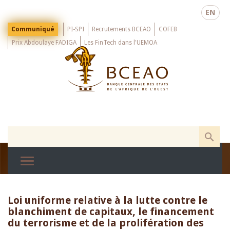
Skip
EN
to
main
Menu
Communiqué
PI-SPI
Recrutements BCEAO
COFEB
Top
content
Prix Abdoulaye FADIGA
Les FinTech dans l'UEMOA
Loi uniforme relative à la lutte contre le
blanchiment de capitaux, le financement
du terrorisme et de la prolifération des