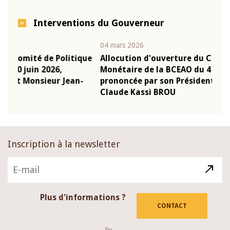
Interventions du Gouverneur
04 mars 2026
22 ju
que
Allocution d'ouverture du Comité de Politique
Mot 
Monétaire de la BCEAO du 4 mars 2026,
Kass
-
prononcée par son Président Monsieur Jean-
prés
Claude Kassi BROU
BCE
Inscription à la newsletter
Plus d'informations ?
CONTACT