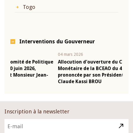
Togo
Interventions du Gouverneur
04 mars 2026
22 ju
que
Allocution d'ouverture du Comité de Politique
Mot
Monétaire de la BCEAO du 4 mars 2026,
Kas
-
prononcée par son Président Monsieur Jean-
pré
Claude Kassi BROU
BCE
Inscription à la newsletter