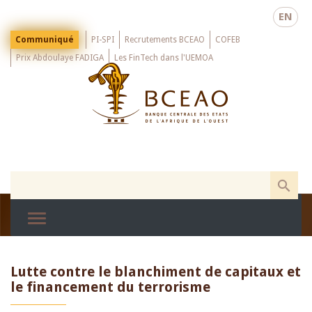
Skip
EN
to
main
Menu
Communiqué
PI-SPI
Recrutements BCEAO
COFEB
Top
content
Prix Abdoulaye FADIGA
Les FinTech dans l'UEMOA
Lutte contre le blanchiment de capitaux et
le financement du terrorisme