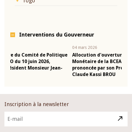
Togo
Interventions du Gouverneur
04 mars 2026
22 j
ique
Allocution d'ouverture du Comité de Politique
Mot
Monétaire de la BCEAO du 4 mars 2026,
Kas
n-
prononcée par son Président Monsieur Jean-
pré
Claude Kassi BROU
BC
Inscription à la newsletter