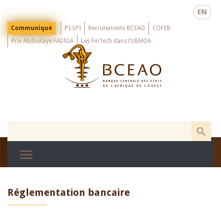
Skip
EN
to
main
Menu
Communiqué
PI-SPI
Recrutements BCEAO
COFEB
Top
content
Prix Abdoulaye FADIGA
Les FinTech dans l'UEMOA
Réglementation bancaire