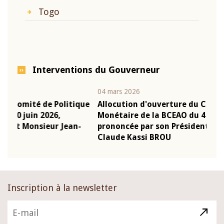
Togo
Interventions du Gouverneur
04 mars 2026
22 ju
que
Allocution d'ouverture du Comité de Politique
Mot
Monétaire de la BCEAO du 4 mars 2026,
Kas
-
prononcée par son Président Monsieur Jean-
pré
Claude Kassi BROU
BCE
Inscription à la newsletter