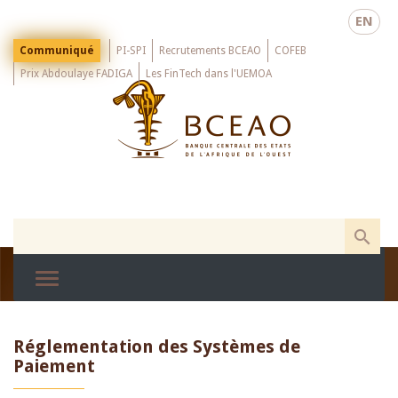
Skip
EN
to
main
Menu
Communiqué
PI-SPI
Recrutements BCEAO
COFEB
Top
content
Prix Abdoulaye FADIGA
Les FinTech dans l'UEMOA
Réglementation des Systèmes de
Paiement