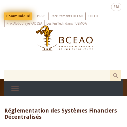
Skip
EN
to
main
Menu
Communiqué
PI-SPI
Recrutements BCEAO
COFEB
Top
content
Prix Abdoulaye FADIGA
Les FinTech dans l'UEMOA
Réglementation des Systèmes Financiers
Décentralisés