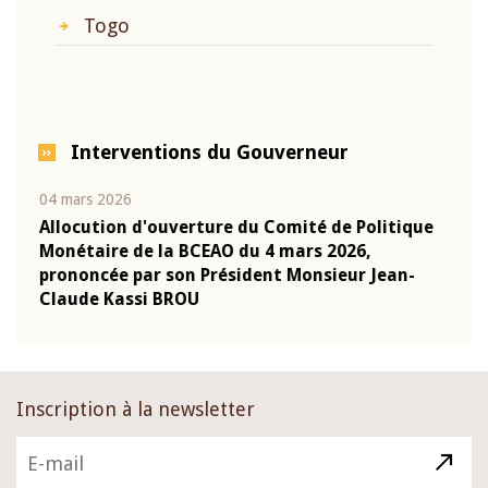
Togo
Interventions du Gouverneur
04 mars 2026
22 ju
que
Allocution d'ouverture du Comité de Politique
Mot 
Monétaire de la BCEAO du 4 mars 2026,
Kass
-
prononcée par son Président Monsieur Jean-
prés
Claude Kassi BROU
BCE
Inscription à la newsletter