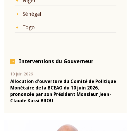
Niger
Sénégal
Togo
Interventions du Gouverneur
juin 2026
04 mars 2026
locution d'ouverture du Comité de Politique
Allocution 
nétaire de la BCEAO du 10 juin 2026,
Monétaire d
ononcée par son Président Monsieur Jean-
prononcée p
aude Kassi BROU
Claude Kas