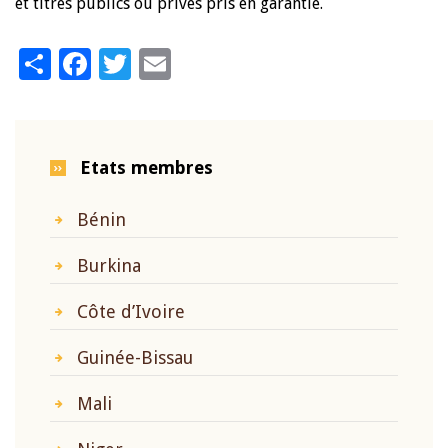
et titres publics ou privés pris en garantie.
Share
Facebook
Twitter
Email
Etats membres
Bénin
Burkina
Côte d’Ivoire
Guinée-Bissau
Mali