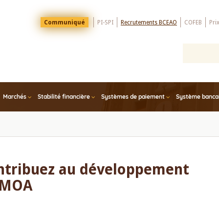
Menu
Communiqué
PI-SPI
Recrutements BCEAO
COFEB
Pri
Top
Marchés
Stabilité financière
Systèmes de paiement
Système bancair
ontribuez au développement
’UMOA