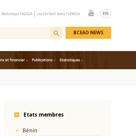
Youtube
EN
x Abdoulaye FADIGA
Les FinTech dans l'UEMOA
BCEAO NEWS
e et financier
Publications
Statistiques
Etats membres
Bénin