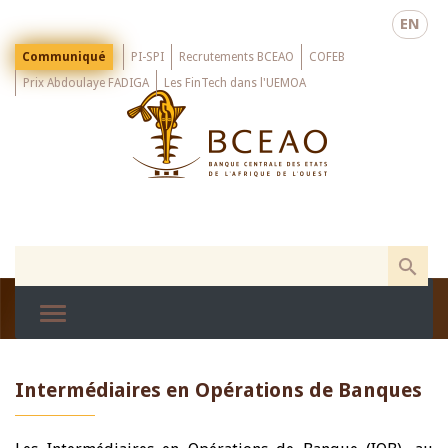
Skip
EN
to
main
Menu
Communiqué
PI-SPI
Recrutements BCEAO
COFEB
Top
content
Prix Abdoulaye FADIGA
Les FinTech dans l'UEMOA
Intermédiaires en Opérations de Banques