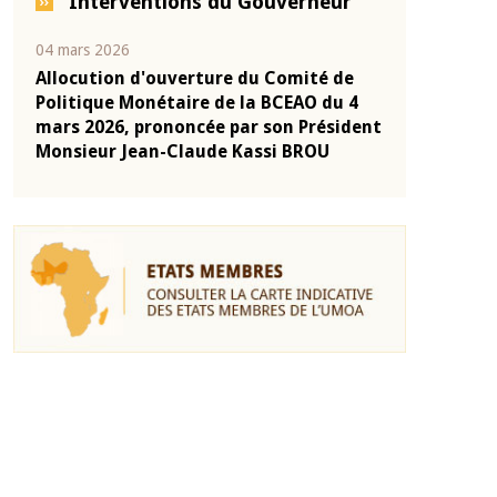
Interventions du Gouverneur
04 mars 2026
22 juillet 2026
e
Allocution d'ouverture du Comité de
Mot introduc
 10
Politique Monétaire de la BCEAO du 4
Claude Kassi
ent
mars 2026, prononcée par son Président
de présentat
Monsieur Jean-Claude Kassi BROU
de la BCEAO