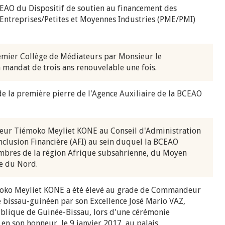
EAO du Dispositif de soutien au financement des
 Entreprises/Petites et Moyennes Industries (PME/PMI)
emier Collège de Médiateurs par Monsieur le
mandat de trois ans renouvelable une fois.
e la première pierre de l'Agence Auxiliaire de la BCEAO
eur Tiémoko Meyliet KONE au Conseil d'Administration
’Inclusion Financière (AFI) au sein duquel la BCEAO
mbres de la région Afrique subsahrienne, du Moyen
ue du Nord.
oko Meyliet KONE a été élevé au grade de Commandeur
 bissau-guinéen par son Excellence José Mario VAZ,
ublique de Guinée-Bissau, lors d'une cérémonie
 en son honneur, le 9 janvier 2017, au palais