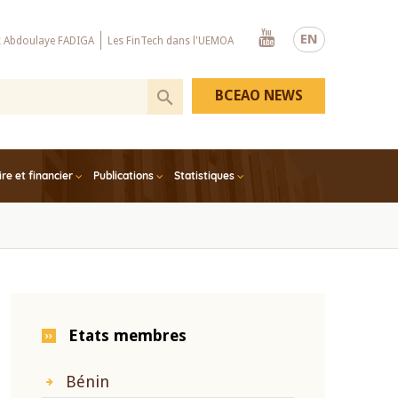
Youtube
EN
x Abdoulaye FADIGA
Les FinTech dans l'UEMOA
BCEAO NEWS
e et financier
Publications
Statistiques
Etats membres
Bénin