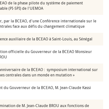
EAO de la phase pilote du système de paiement
rable (PI-SPI) de l'UEMOA
10 juin 2026
u Gouverneur Jean-
Allocution d'ouverture du Comité d
r, par la BCEAO, d'une Conférence internationale sur le
lors de la cérémonie
Politique Monétaire de la BCEAO du
ntrales face aux défis du changement climatique
 rapport annuel 2025
juin 2026, prononcée par son Présid
Monsieur Jean-Claude Kassi BROU
ence auxiliaire de la BCEAO à Saint-Louis, au Sénégal
ation officielle du Gouverneur de la BCEAO Monsieur
BROU
nniversaire de la BCEAO : symposium international sur
ues centrales dans un monde en mutation »
nt du Gouverneur de la BCEAO, M. Jean-Claude Kassi
nomination de M. Jean-Claude BROU aux fonctions de