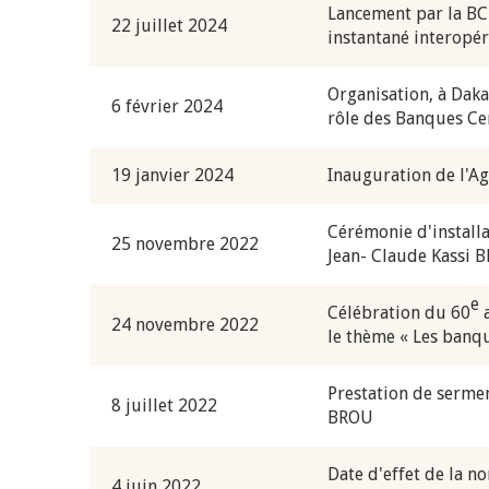
Lancement par la BC
22 juillet 2024
instantané interopé
4 mars 2026
22 juillet 2026
llocution d'ouverture du Comité de
Mot introductif d
Organisation, à Daka
olitique Monétaire de la BCEAO du 4
Claude Kassi BROU 
6 février 2024
rôle des Banques Ce
ars 2026, prononcée par son Président
de présentation du
onsieur Jean-Claude Kassi BROU
de la BCEAO
19 janvier 2024
Inauguration de l'Ag
Cérémonie d'install
25 novembre 2022
Jean- Claude Kassi 
e
Célébration du 60
a
24 novembre 2022
le thème « Les banq
Prestation de serme
8 juillet 2022
BROU
Date d'effet de la 
4 juin 2022