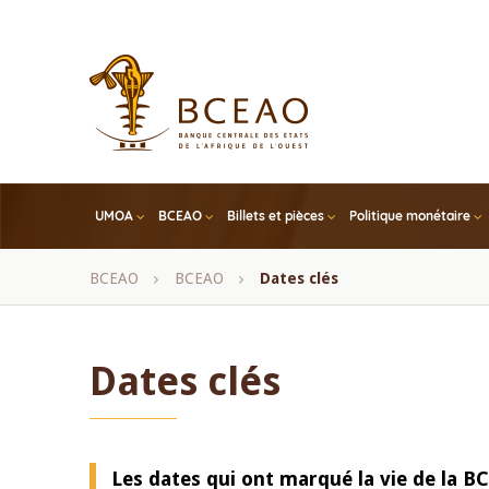
Skip
to
main
content
UMOA
BCEAO
Billets et pièces
Politique monétaire
Fil
BCEAO
BCEAO
Dates clés
d'Ariane
Dates clés
Les dates qui ont marqué la vie de la 