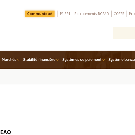
Menu
Communiqué
PI-SPI
Recrutements BCEAO
COFEB
Pri
Top
Marchés
Stabilité financière
Systèmes de paiement
Système bancair
BCEAO