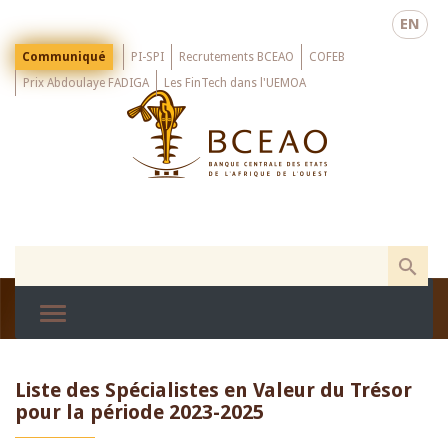
Skip
EN
to
main
Menu
Communiqué
PI-SPI
Recrutements BCEAO
COFEB
Top
content
Prix Abdoulaye FADIGA
Les FinTech dans l'UEMOA
Liste des Spécialistes en Valeur du Trésor
pour la période 2023-2025