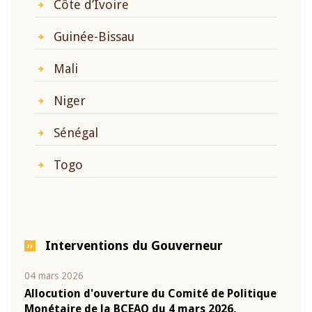
Côte d’Ivoire
Guinée-Bissau
Mali
Niger
Sénégal
Togo
Interventions du Gouverneur
04 mars 2026
22 ju
que
Allocution d'ouverture du Comité de Politique
Mot 
Monétaire de la BCEAO du 4 mars 2026,
Kass