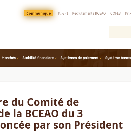
Menu
Communiqué
PI-SPI
Recrutements BCEAO
COFEB
Pri
Top
Marchés
Stabilité financière
Systèmes de paiement
Système bancair
re du Comité de
de la BCEAO du 3
oncée par son Président