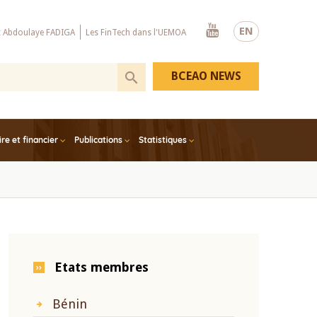
Youtube
EN
x Abdoulaye FADIGA
Les FinTech dans l'UEMOA
BCEAO NEWS
e et financier
Publications
Statistiques
Etats membres
Bénin