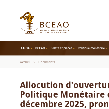
Skip
to
main
content
UMOA
BCEAO
Billets et pièces
Politique monétaire
Fil
Accueil
Documents
d'Ariane
Allocution d'ouvertu
Politique Monétaire 
décembre 2025, pron