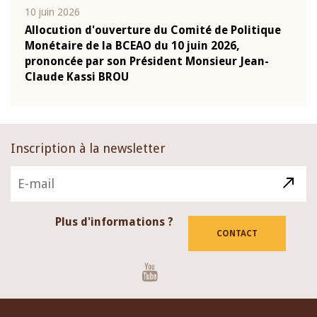
10 juin 2026
04 m
e
Allocution d'ouverture du Comité de Politique
Allo
Monétaire de la BCEAO du 10 juin 2026,
Moné
prononcée par son Président Monsieur Jean-
pron
Claude Kassi BROU
Clau
Inscription à la newsletter
Plus d'informations ?
CONTACT
Youtube