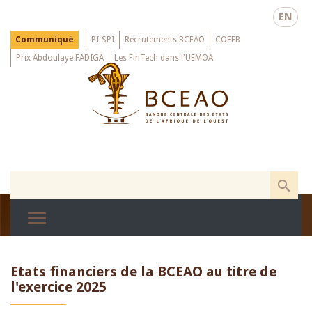
Skip
EN
to
main
Menu
Communiqué
PI-SPI
Recrutements BCEAO
COFEB
Top
content
Prix Abdoulaye FADIGA
Les FinTech dans l'UEMOA
Etats financiers de la BCEAO au titre de
l'exercice 2025