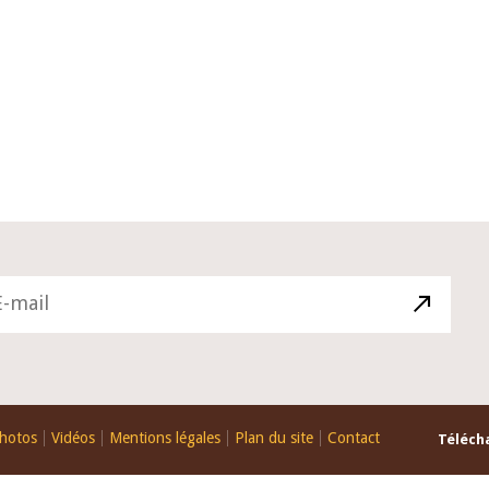
10 juin 2026
u Gouverneur Jean-
Allocution d'ouverture du Comité 
 lors de la cérémonie
Politique Monétaire de la BCEAO du
u rapport annuel 2025
juin 2026, prononcée par son Présid
Monsieur Jean-Claude Kassi BROU
hotos
Vidéos
Mentions légales
Plan du site
Contact
Télécha