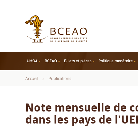
Skip
to
main
content
UMOA
BCEAO
Billets et pièces
Politique monétaire
Fil
Accueil
Publications
d'Ariane
Note mensuelle de 
dans les pays de l'