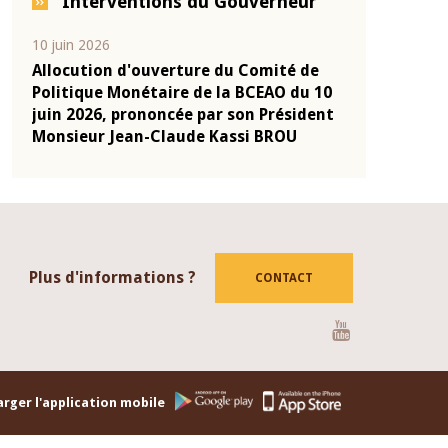
Interventions du Gouverneur
04 mars 2026
22 juillet 2026
de
Allocution d'ouverture du Comité de
Mot introdu
 10
Politique Monétaire de la BCEAO du 4
Claude Kassi
ent
mars 2026, prononcée par son Président
de présentat
Monsieur Jean-Claude Kassi BROU
de la BCEAO
Plus d'informations ?
CONTACT
Youtube
rger l'application mobile