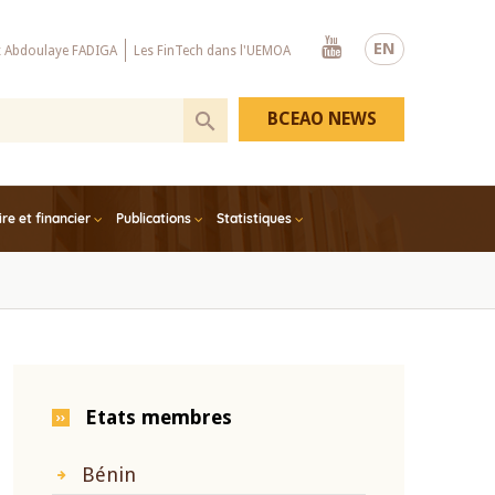
Youtube
EN
x Abdoulaye FADIGA
Les FinTech dans l'UEMOA
BCEAO NEWS
e et financier
Publications
Statistiques
Etats membres
Bénin