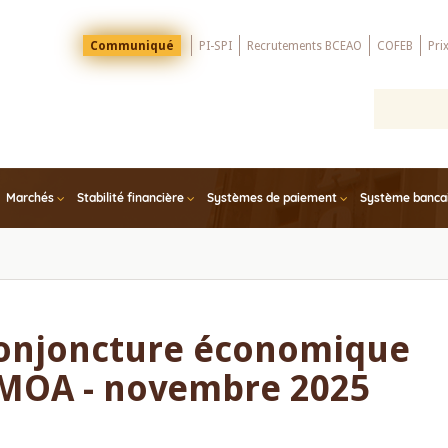
Menu
Communiqué
PI-SPI
Recrutements BCEAO
COFEB
Pri
Top
Marchés
Stabilité financière
Systèmes de paiement
Système bancair
conjoncture économique
UEMOA - novembre 2025