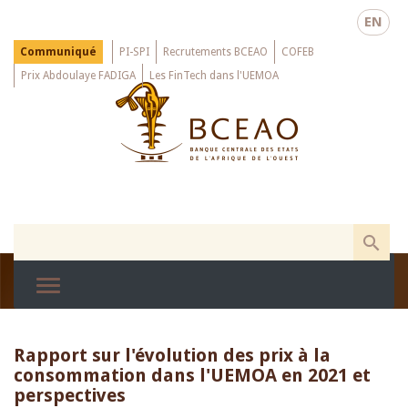
Skip
EN
to
main
Menu
Communiqué
PI-SPI
Recrutements BCEAO
COFEB
Top
content
Prix Abdoulaye FADIGA
Les FinTech dans l'UEMOA
Rapport sur l'évolution des prix à la
consommation dans l'UEMOA en 2021 et
perspectives