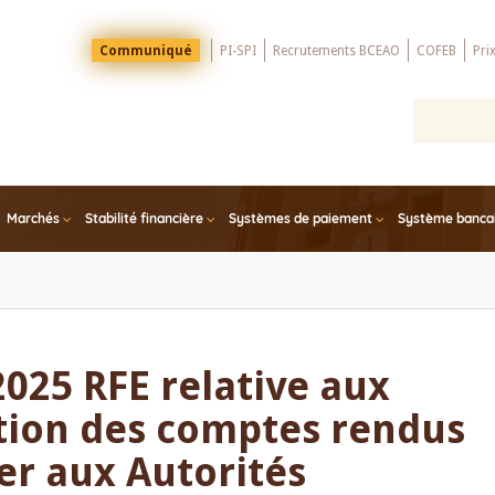
Menu
Communiqué
PI-SPI
Recrutements BCEAO
COFEB
Pri
Top
Marchés
Stabilité financière
Systèmes de paiement
Système bancair
2025 RFE relative aux
tion des comptes rendus
er aux Autorités