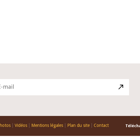
10 juin 2026
u Gouverneur Jean-
Allocution d'ouverture du Comité 
 lors de la cérémonie
Politique Monétaire de la BCEAO du
u rapport annuel 2025
juin 2026, prononcée par son Présid
Monsieur Jean-Claude Kassi BROU
hotos
Vidéos
Mentions légales
Plan du site
Contact
Télécha