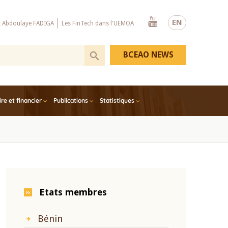
Youtube
EN
x Abdoulaye FADIGA
Les FinTech dans l'UEMOA
BCEAO NEWS
e et financier
Publications
Statistiques
Etats membres
Bénin