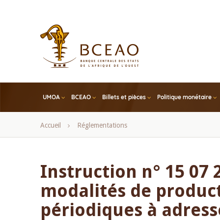
Skip
to
main
content
UMOA
BCEAO
Billets et pièces
Politique monétaire
Fil
Accueil
Réglementations
d'Ariane
Instruction n° 15 07 
modalités de produc
périodiques à adress