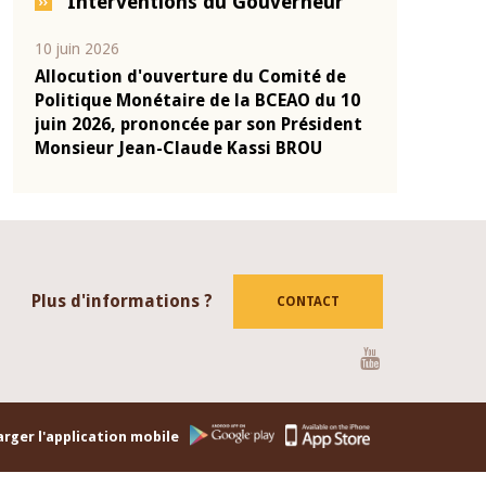
Interventions du Gouverneur
04 mars 2026
22 juillet 2026
de
Allocution d'ouverture du Comité de
Mot introdu
 10
Politique Monétaire de la BCEAO du 4
Claude Kassi
ent
mars 2026, prononcée par son Président
de présentat
Monsieur Jean-Claude Kassi BROU
de la BCEAO
Plus d'informations ?
CONTACT
Youtube
rger l'application mobile