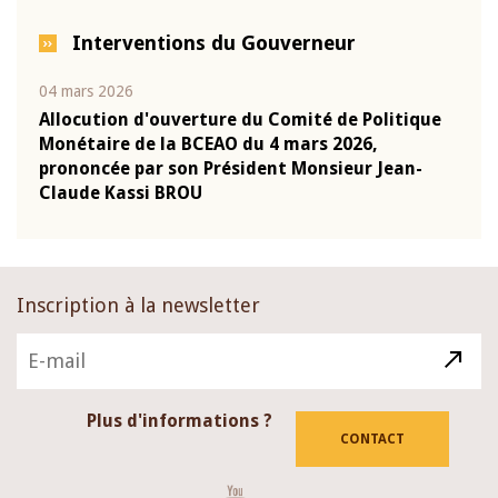
Interventions du Gouverneur
04 mars 2026
22 ju
que
Allocution d'ouverture du Comité de Politique
Mot 
Monétaire de la BCEAO du 4 mars 2026,
Kass
-
prononcée par son Président Monsieur Jean-
prés
Claude Kassi BROU
BCE
Inscription à la newsletter
Plus d'informations ?
CONTACT
Youtube