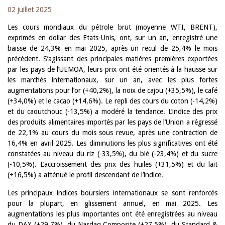
02 juillet 2025
Les cours mondiaux du pétrole brut (moyenne WTI, BRENT),
exprimés en dollar des Etats-Unis, ont, sur un an, enregistré une
baisse de 24,3% en mai 2025, après un recul de 25,4% le mois
précédent. S’agissant des principales matières premières exportées
par les pays de l’UEMOA, leurs prix ont été orientés à la hausse sur
les marchés internationaux, sur un an, avec les plus fortes
augmentations pour l’or (+40,2%), la noix de cajou (+35,5%), le café
(+34,0%) et le cacao (+14,6%). Le repli des cours du coton (-14,2%)
et du caoutchouc (-13,5%) a modéré la tendance. L’indice des prix
des produits alimentaires importés par les pays de l’Union a régressé
de 22,1% au cours du mois sous revue, après une contraction de
16,4% en avril 2025. Les diminutions les plus significatives ont été
constatées au niveau du riz (-33,5%), du blé (-23,4%) et du sucre
(-10,5%). L’accroissement des prix des huiles (+31,5%) et du lait
(+16,5%) a atténué le profil descendant de l’indice.
Les principaux indices boursiers internationaux se sont renforcés
pour la plupart, en glissement annuel, en mai 2025. Les
augmentations les plus importantes ont été enregistrées au niveau
du DAX (+29,7%), du Nasdaq Composite (+27,5%), du Standard &