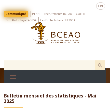
Skip
EN
to
main
Menu
Communiqué
PI-SPI
Recrutements BCEAO
COFEB
Top
content
Prix Abdoulaye FADIGA
Les FinTech dans l'UEMOA
Bulletin mensuel des statistiques - Mai
2025