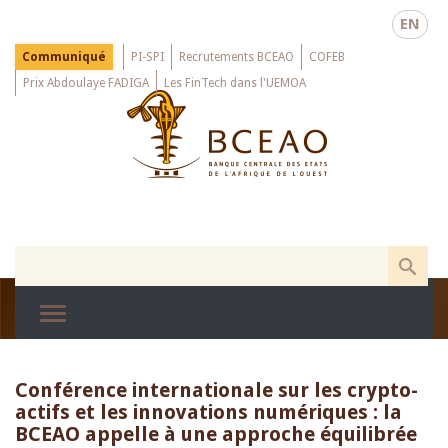
Skip
EN
to
main
Menu
Communiqué
PI-SPI
Recrutements BCEAO
COFEB
Top
content
Prix Abdoulaye FADIGA
Les FinTech dans l'UEMOA
Conférence internationale sur les crypto-
actifs et les innovations numériques : la
BCEAO appelle à une approche équilibrée