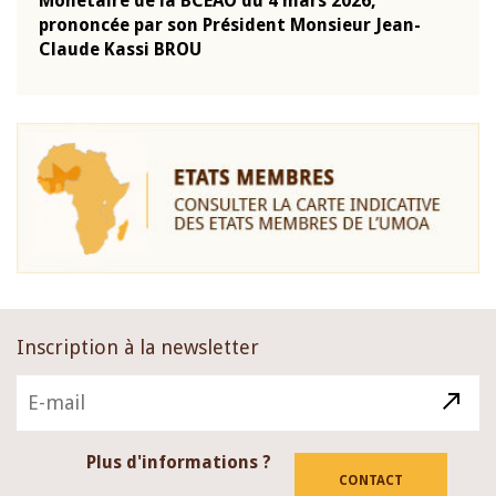
Monétaire de la BCEAO du 4 mars 2026,
Kass
-
prononcée par son Président Monsieur Jean-
prés
Claude Kassi BROU
BCE
Inscription à la newsletter
Plus d'informations ?
CONTACT