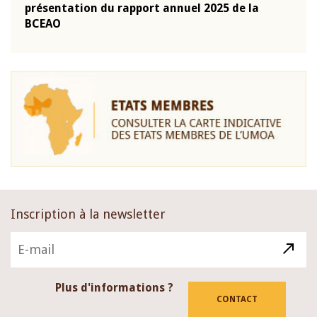
prononcée par son Président Monsieur Jean-
pron
Claude Kassi BROU
Clau
Inscription à la newsletter
Plus d'informations ?
CONTACT