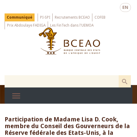
Skip
EN
to
main
Menu
Communiqué
PI-SPI
Recrutements BCEAO
COFEB
Top
content
Prix Abdoulaye FADIGA
Les FinTech dans l'UEMOA
Participation de Madame Lisa D. Cook,
membre du Conseil des Gouverneurs de la
Réserve fédérale des Etats-Unis, à la