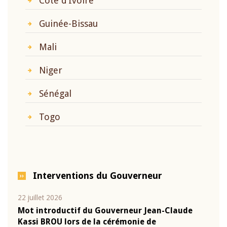
Côte d’Ivoire
Guinée-Bissau
Mali
Niger
Sénégal
Togo
Interventions du Gouverneur
10 juin 2026
04 m
e
Allocution d'ouverture du Comité de Politique
Allo
Monétaire de la BCEAO du 10 juin 2026,
Moné