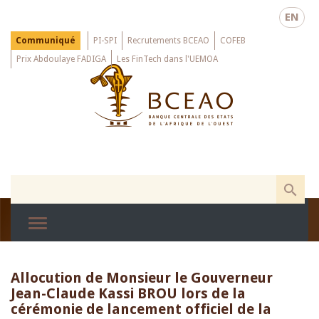
Skip
EN
to
main
Menu
Communiqué
PI-SPI
Recrutements BCEAO
COFEB
Top
content
Prix Abdoulaye FADIGA
Les FinTech dans l'UEMOA
Allocution de Monsieur le Gouverneur
Jean-Claude Kassi BROU lors de la
cérémonie de lancement officiel de la