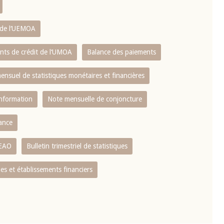
s de l‘UEMOA
ents de crédit de l‘UMOA
Balance des paiements
mensuel de statistiques monétaires et financières
information
Note mensuelle de conjoncture
nance
CEAO
Bulletin trimestriel de statistiques
s et établissements financiers