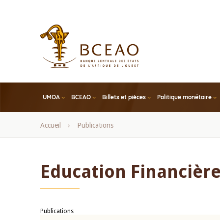
Skip
to
main
content
UMOA
BCEAO
Billets et pièces
Politique monétaire
Fil
Accueil
Publications
d'Ariane
Education Financièr
Publications