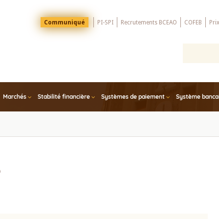
Menu
Communiqué
PI-SPI
Recrutements BCEAO
COFEB
Pri
Top
Marchés
Stabilité financière
Systèmes de paiement
Système bancair
e