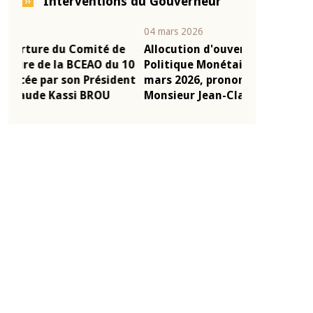
Interventions du Gouverneur
04 mars 2026
22 juillet 2026
e
Allocution d'ouverture du Comité de
Mot introduc
 10
Politique Monétaire de la BCEAO du 4
Claude Kassi
ent
mars 2026, prononcée par son Président
de présentat
Monsieur Jean-Claude Kassi BROU
de la BCEAO