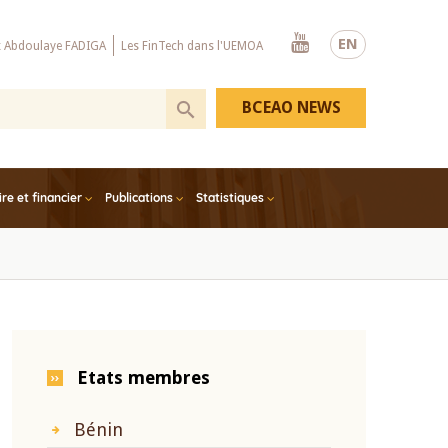
Youtube
EN
x Abdoulaye FADIGA
Les FinTech dans l'UEMOA
BCEAO NEWS
e et financier
Publications
Statistiques
Etats membres
Bénin