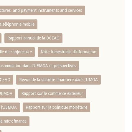
ctures, and payment instruments and services
10 juin 2026
u Gouverneur Jean-
Allocution d'ouverture du Comité d
la téléphonie mobile
lors de la cérémonie
Politique Monétaire de la BCEAO du
 rapport annuel 2025
juin 2026, prononcée par son Présid
Rapport annuel de la BCEAO
Monsieur Jean-Claude Kassi BROU
lle de conjoncture
Note trimestrielle d‘information
 consommation dans l‘UEMOA et perspectives
 BCEAO
Revue de la stabilité financière dans l‘UMOA
L‘UEMOA
Rapport sur le commerce extérieur
e l‘UEMOA
Rapport sur la politique monétaire
 la microfinance