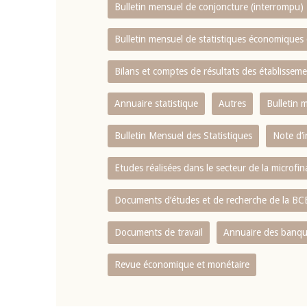
Bulletin mensuel de conjoncture (interrompu)
Bulletin mensuel de statistiques économique
Bilans et comptes de résultats des établissem
Annuaire statistique
Autres
Bulletin 
Bulletin Mensuel des Statistiques
Note d’
Etudes réalisées dans le secteur de la microfi
Documents d’études et de recherche de la B
Documents de travail
Annuaire des banque
Revue économique et monétaire