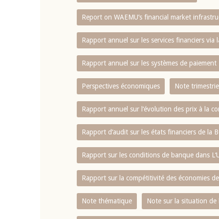
Report on WAEMU’s financial market infrastru
4 mars 2026
22 juillet 2026
llocution d'ouverture du Comité de
Mot introductif d
Rapport annuel sur les services financiers via 
olitique Monétaire de la BCEAO du 4
Claude Kassi BROU 
ars 2026, prononcée par son Président
de présentation du
Rapport annuel sur les systèmes de paiement
onsieur Jean-Claude Kassi BROU
de la BCEAO
Perspectives économiques
Note trimestrie
Rapport annuel sur l‘évolution des prix à la
Rapport d‘audit sur les états financiers de la
Rapport sur les conditions de banque dans 
Rapport sur la compétitivité des économies d
Note thématique
Note sur la situation de