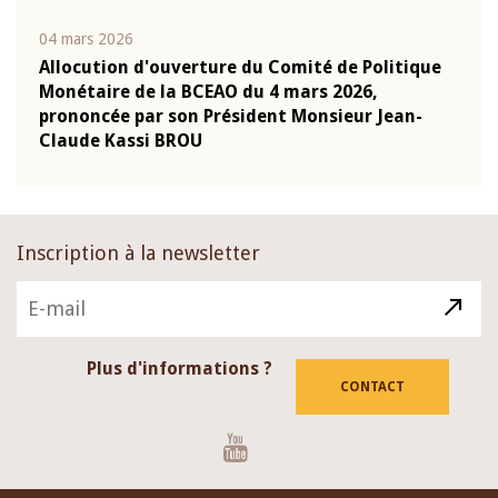
04 mars 2026
22 ju
que
Allocution d'ouverture du Comité de Politique
Mot 
Monétaire de la BCEAO du 4 mars 2026,
Kass
-
prononcée par son Président Monsieur Jean-
prés
Claude Kassi BROU
BCE
Inscription à la newsletter
Plus d'informations ?
CONTACT
Youtube