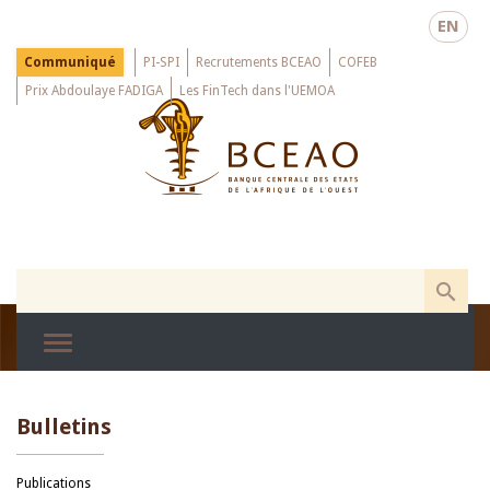
Skip
EN
to
main
Menu
Communiqué
PI-SPI
Recrutements BCEAO
COFEB
Top
content
Prix Abdoulaye FADIGA
Les FinTech dans l'UEMOA
Bulletins
Publications