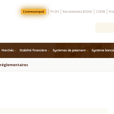
Menu
Communiqué
PI-SPI
Recrutements BCEAO
COFEB
Pri
Top
Marchés
Stabilité financière
Systèmes de paiement
Système bancair
s réglementaires