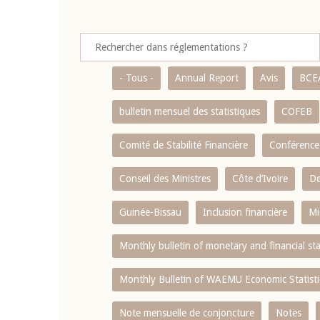
- Tous -
Annual Report
Avis
BCE
bulletin mensuel des statistiques
COFEB
Comité de Stabilité Financière
Conférence
Conseil des Ministres
Côte d’Ivoire
De
Guinée-Bissau
Inclusion financière
Mi
Monthly bulletin of monetary and financial st
Monthly Bulletin of WAEMU Economic Statisti
Note mensuelle de conjoncture
Notes