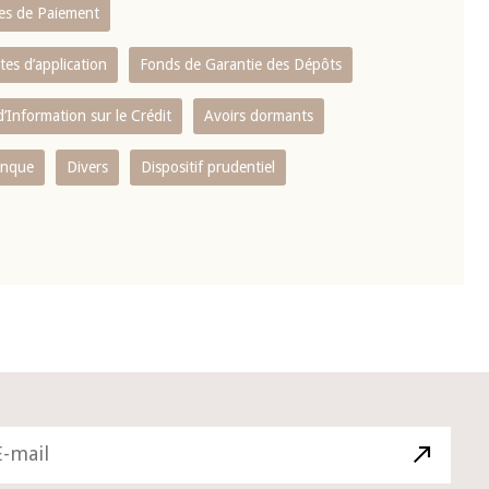
es de Paiement
tes d’application
Fonds de Garantie des Dépôts
’Information sur le Crédit
Avoirs dormants
anque
Divers
Dispositif prudentiel