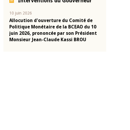
Interventions du Gouverneur
04 mars 2026
22 juillet 2026
e
Allocution d'ouverture du Comité de
Mot introduc
 10
Politique Monétaire de la BCEAO du 4
Claude Kassi
ent
mars 2026, prononcée par son Président
de présentat
Monsieur Jean-Claude Kassi BROU
de la BCEAO