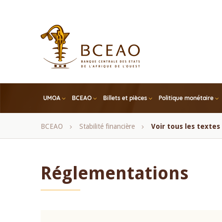
Skip
to
main
content
UMOA
BCEAO
Billets et pièces
Politique monétaire
Fil
BCEAO
Stabilité financière
Voir tous les texte
d'Ariane
Réglementations