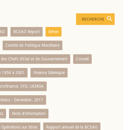
AO
BCEAO Report
Bénin
Comité de Politique Monétaire
 des Chefs d’Etat et de Gouvernement
Conseil
 1956 à 2001
Finance Islamique
crofinance, SFD, UEMOA
atistics - December, 2017
cs
Note d'information
Opérations sur titres
Rapport annuel de la BCEAO