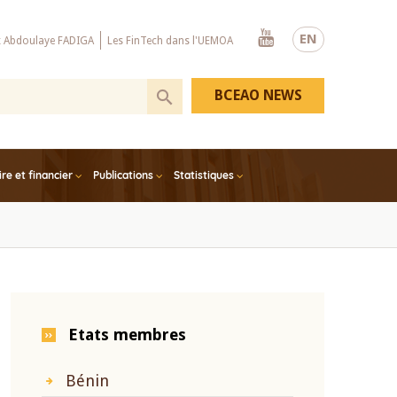
Youtube
EN
x Abdoulaye FADIGA
Les FinTech dans l'UEMOA
BCEAO NEWS
e et financier
Publications
Statistiques
Etats membres
Bénin