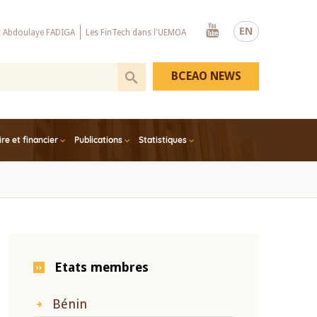
Youtube
EN
x Abdoulaye FADIGA
Les FinTech dans l'UEMOA
BCEAO NEWS
e et financier
Publications
Statistiques
Etats membres
Bénin