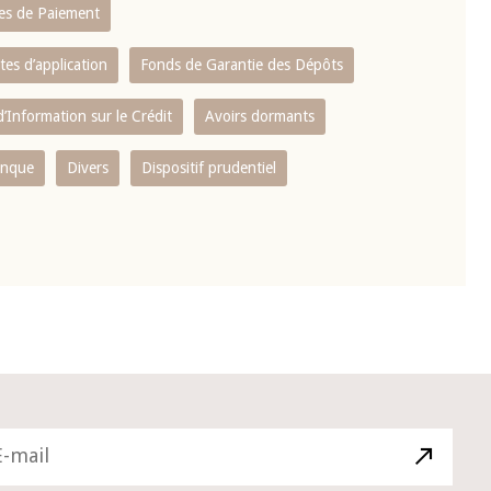
es de Paiement
tes d’application
Fonds de Garantie des Dépôts
’Information sur le Crédit
Avoirs dormants
anque
Divers
Dispositif prudentiel