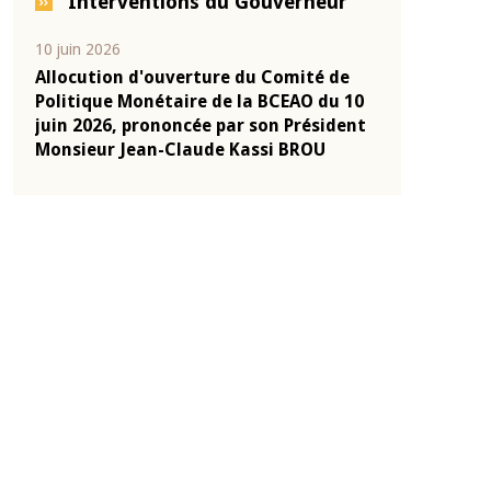
Interventions du Gouverneur
04 mars 2026
22 juillet 2026
e
Allocution d'ouverture du Comité de
Mot introduc
 10
Politique Monétaire de la BCEAO du 4
Claude Kassi
ent
mars 2026, prononcée par son Président
de présentat
Monsieur Jean-Claude Kassi BROU
de la BCEAO