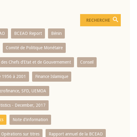
AO
BCEAO Report
Bénin
Comité de Politique Monétaire
 des Chefs d’Etat et de Gouvernement
Conseil
 1956 à 2001
Finance Islamique
crofinance, SFD, UEMOA
atistics - December, 2017
cs
Note d'information
Opérations sur titres
Rapport annuel de la BCEAO