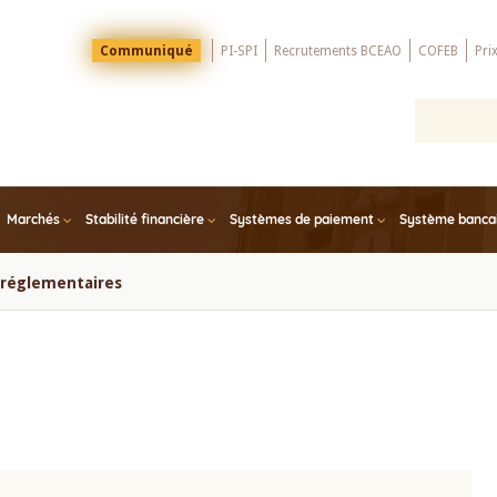
Menu
Communiqué
PI-SPI
Recrutements BCEAO
COFEB
Pri
Top
Marchés
Stabilité financière
Systèmes de paiement
Système bancair
s réglementaires