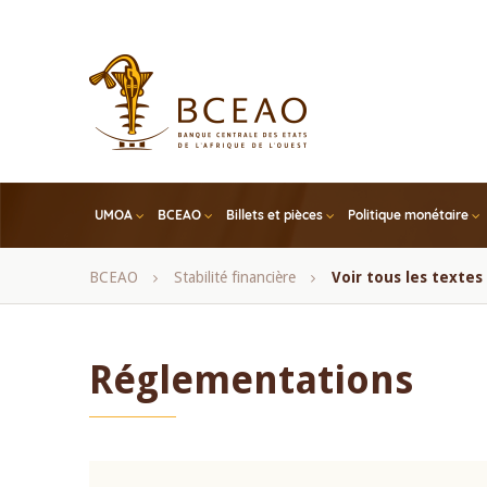
Skip
to
main
content
UMOA
BCEAO
Billets et pièces
Politique monétaire
Fil
BCEAO
Stabilité financière
Voir tous les texte
d'Ariane
Réglementations