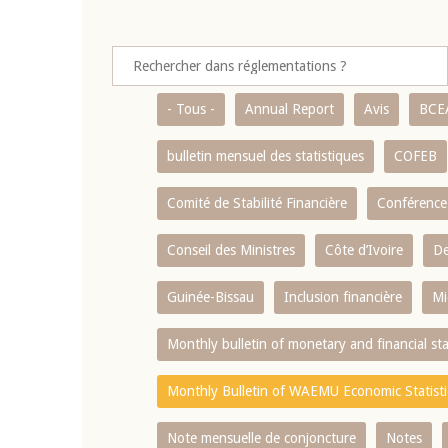
- Tous -
Annual Report
Avis
BCE
bulletin mensuel des statistiques
COFEB
Comité de Stabilité Financière
Conférence
Conseil des Ministres
Côte d’Ivoire
De
Guinée-Bissau
Inclusion financière
Mi
Monthly bulletin of monetary and financial st
Monthly Bulletin of WAEMU Economic Statisti
Note mensuelle de conjoncture
Notes