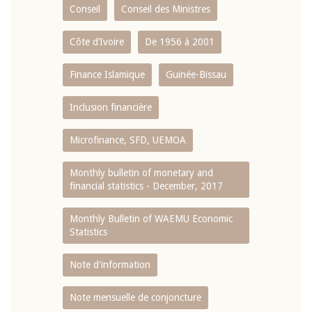
Conseil
Conseil des Ministres
Côte d’Ivoire
De 1956 à 2001
Finance Islamique
Guinée-Bissau
Inclusion financière
Microfinance, SFD, UEMOA
Monthly bulletin of monetary and
financial statistics - December, 2017
Monthly Bulletin of WAEMU Economic
Statistics
Note d'information
Note mensuelle de conjoncture