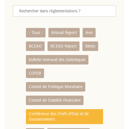
- Tous -
Annual Report
Avis
BCEAO
BCEAO Report
Bénin
bulletin mensuel des statistiques
COFEB
Comité de Politique Monétaire
Comité de Stabilité Financière
Conférence des Chefs d’Etat et de
Gouvernement