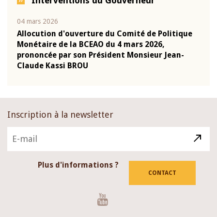
Interventions du Gouverneur
04 mars 2026
22 ju
que
Allocution d'ouverture du Comité de Politique
Mot 
Monétaire de la BCEAO du 4 mars 2026,
Kass
-
prononcée par son Président Monsieur Jean-
prés
Claude Kassi BROU
BCE
Inscription à la newsletter
Plus d'informations ?
CONTACT
Youtube