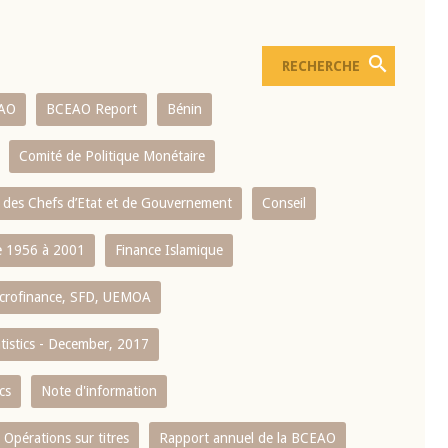
AO
BCEAO Report
Bénin
Comité de Politique Monétaire
 des Chefs d’Etat et de Gouvernement
Conseil
 1956 à 2001
Finance Islamique
crofinance, SFD, UEMOA
atistics - December, 2017
cs
Note d'information
Opérations sur titres
Rapport annuel de la BCEAO