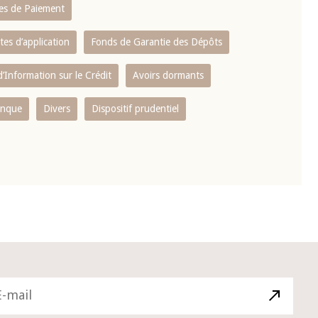
es de Paiement
tes d’application
Fonds de Garantie des Dépôts
’Information sur le Crédit
Avoirs dormants
anque
Divers
Dispositif prudentiel