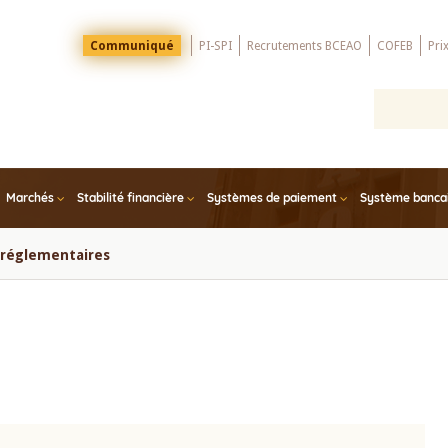
Menu
Communiqué
PI-SPI
Recrutements BCEAO
COFEB
Pri
Top
Marchés
Stabilité financière
Systèmes de paiement
Système bancair
s réglementaires