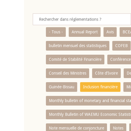
- Tous -
Annual Report
Avis
BCE
bulletin mensuel des statistiques
COFEB
Comité de Stabilité Financière
Conférence
Conseil des Ministres
Côte d’Ivoire
De
Guinée-Bissau
Inclusion financière
Mi
Monthly bulletin of monetary and financial st
Monthly Bulletin of WAEMU Economic Statisti
Note mensuelle de conjoncture
Notes