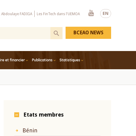
Youtube
EN
x Abdoulaye FADIGA
Les FinTech dans l'UEMOA
BCEAO NEWS
e et financier
Publications
Statistiques
Etats membres
Bénin