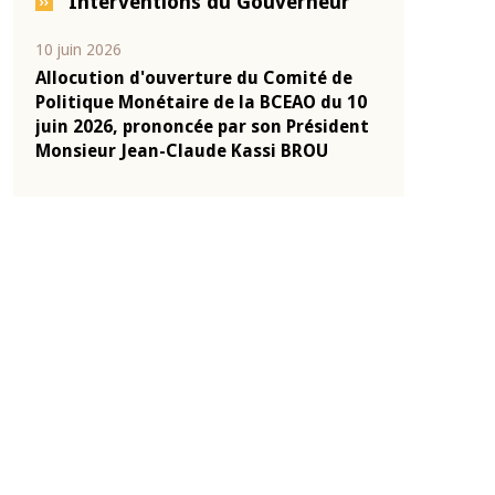
Interventions du Gouverneur
10 juin 2026
04 mars 2026
-
Allocution d'ouverture du Comité de
Allocution d
onie
Politique Monétaire de la BCEAO du 10
Politique Mo
2025
juin 2026, prononcée par son Président
mars 2026, p
Monsieur Jean-Claude Kassi BROU
Monsieur Je