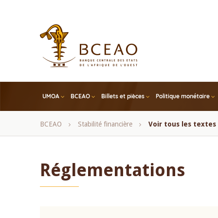
Skip
to
main
content
UMOA
BCEAO
Billets et pièces
Politique monétaire
Fil
BCEAO
Stabilité financière
Voir tous les texte
d'Ariane
Réglementations