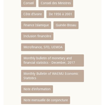
Conseil
Conseil des Ministres
Côte d’Ivoire
De 1956 à 2001
Finance Islamique
Guinée-Bissau
Inclusion financière
Microfinance, SFD, UEMOA
Monthly bulletin of monetary and
financial statistics - December, 2017
Monthly Bulletin of WAEMU Economic
Statistics
Note d'information
Note mensuelle de conjoncture