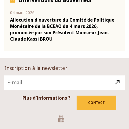
Interventions du Gouverneur
04 mars 2026
22 ju
que
Allocution d'ouverture du Comité de Politique
Mot 
Monétaire de la BCEAO du 4 mars 2026,
Kass
-
prononcée par son Président Monsieur Jean-
prés
Claude Kassi BROU
BCE
Inscription à la newsletter
Plus d'informations ?
CONTACT
Youtube