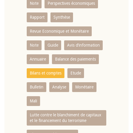
Note
Perspectives économiques
Rapport
Synthése
Revue Economique et Monétaire
Note
Guide
Avis d’information
Annuaire
Balance des paiements
Bilans et comptes
Etude
Bulletin
Analyse
Monétaire
Mali
Lutte contre le blanchiment de capitaux
et le financement du terrorisme