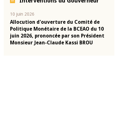
Interventions du Gouverneur
10 juin 2026
04 mars 2026
-
Allocution d'ouverture du Comité de
Allocution d
onie
Politique Monétaire de la BCEAO du 10
Politique Mo
2025
juin 2026, prononcée par son Président
mars 2026, p
Monsieur Jean-Claude Kassi BROU
Monsieur Je