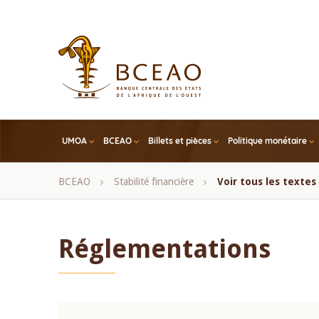
Skip
to
main
content
UMOA
BCEAO
Billets et pièces
Politique monétaire
Fil
BCEAO
Stabilité financière
Voir tous les texte
d'Ariane
Réglementations