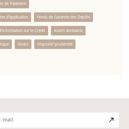
es de Paiement
tes d’application
Fonds de Garantie des Dépôts
’Information sur le Crédit
Avoirs dormants
anque
Divers
Dispositif prudentiel