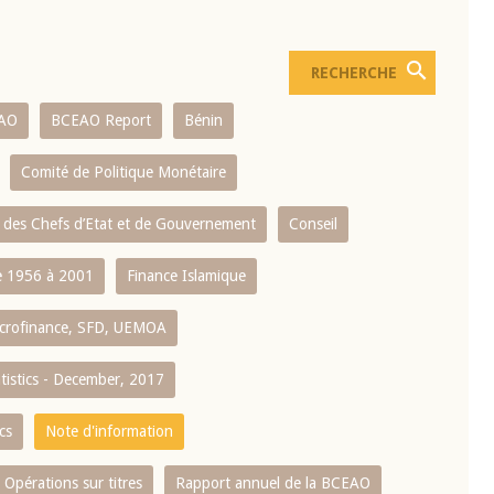
AO
BCEAO Report
Bénin
Comité de Politique Monétaire
 des Chefs d’Etat et de Gouvernement
Conseil
 1956 à 2001
Finance Islamique
crofinance, SFD, UEMOA
atistics - December, 2017
cs
Note d'information
Opérations sur titres
Rapport annuel de la BCEAO