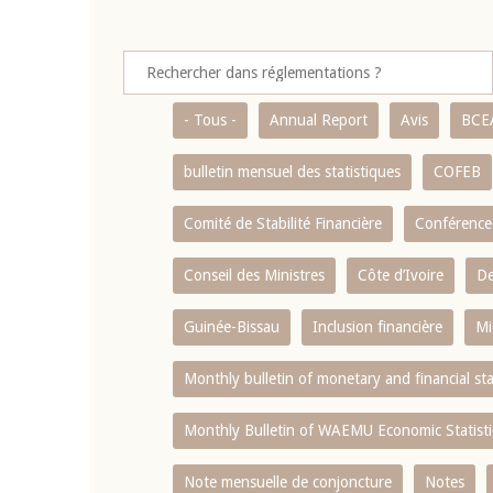
- Tous -
Annual Report
Avis
BCE
bulletin mensuel des statistiques
COFEB
Comité de Stabilité Financière
Conférence
Conseil des Ministres
Côte d’Ivoire
De
Guinée-Bissau
Inclusion financière
Mi
Monthly bulletin of monetary and financial st
Monthly Bulletin of WAEMU Economic Statisti
Note mensuelle de conjoncture
Notes