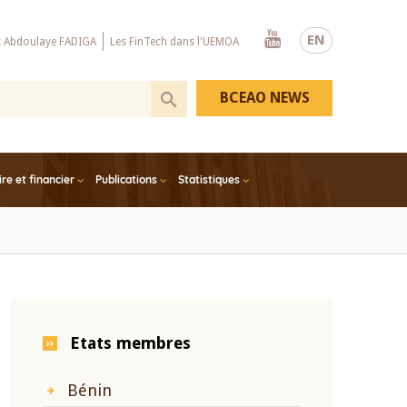
Youtube
EN
x Abdoulaye FADIGA
Les FinTech dans l'UEMOA
BCEAO NEWS
e et financier
Publications
Statistiques
Etats membres
Bénin