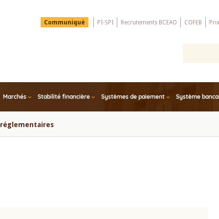
Menu
Communiqué
PI-SPI
Recrutements BCEAO
COFEB
Pri
Top
Marchés
Stabilité financière
Systèmes de paiement
Système bancair
s réglementaires