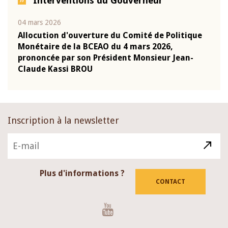
Interventions du Gouverneur
04 mars 2026
22 ju
que
Allocution d'ouverture du Comité de Politique
Mot 
Monétaire de la BCEAO du 4 mars 2026,
Kass
-
prononcée par son Président Monsieur Jean-
prés
Claude Kassi BROU
BCE
Inscription à la newsletter
Plus d'informations ?
CONTACT
Youtube