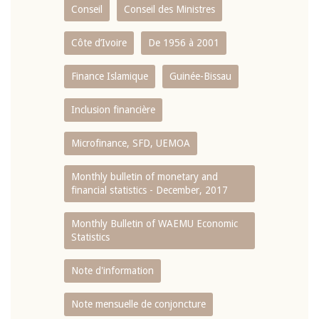
Conseil
Conseil des Ministres
Côte d’Ivoire
De 1956 à 2001
Finance Islamique
Guinée-Bissau
Inclusion financière
Microfinance, SFD, UEMOA
Monthly bulletin of monetary and
financial statistics - December, 2017
Monthly Bulletin of WAEMU Economic
Statistics
Note d'information
Note mensuelle de conjoncture