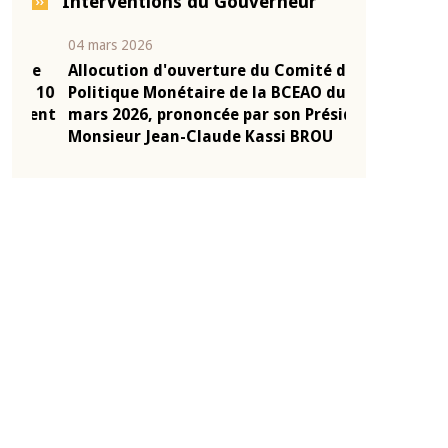
Interventions du Gouverneur
04 mars 2026
22 juillet 2026
e
Allocution d'ouverture du Comité de
Mot introduc
 10
Politique Monétaire de la BCEAO du 4
Claude Kassi
ent
mars 2026, prononcée par son Président
de présentat
Monsieur Jean-Claude Kassi BROU
de la BCEAO