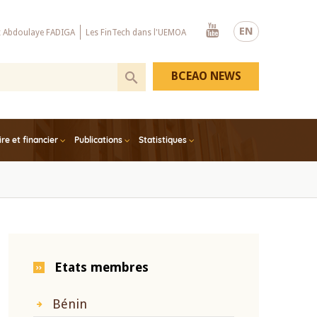
Youtube
EN
x Abdoulaye FADIGA
Les FinTech dans l'UEMOA
BCEAO NEWS
e et financier
Publications
Statistiques
Etats membres
Bénin