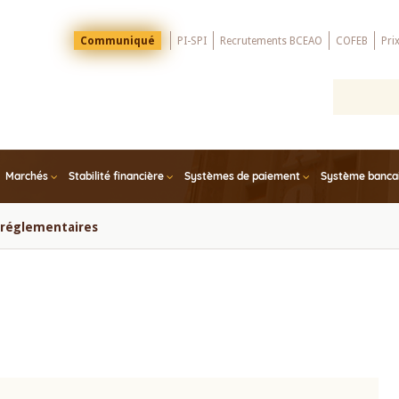
Menu
Communiqué
PI-SPI
Recrutements BCEAO
COFEB
Pri
Top
Marchés
Stabilité financière
Systèmes de paiement
Système bancair
s réglementaires