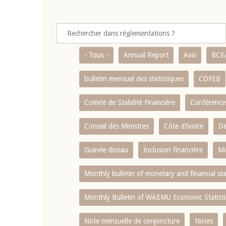
- Tous -
Annual Report
Avis
BCE
bulletin mensuel des statistiques
COFEB
Comité de Stabilité Financière
Conférence
Conseil des Ministres
Côte d’Ivoire
De
Guinée-Bissau
Inclusion financière
Mi
Monthly bulletin of monetary and financial st
Monthly Bulletin of WAEMU Economic Statisti
Note mensuelle de conjoncture
Notes