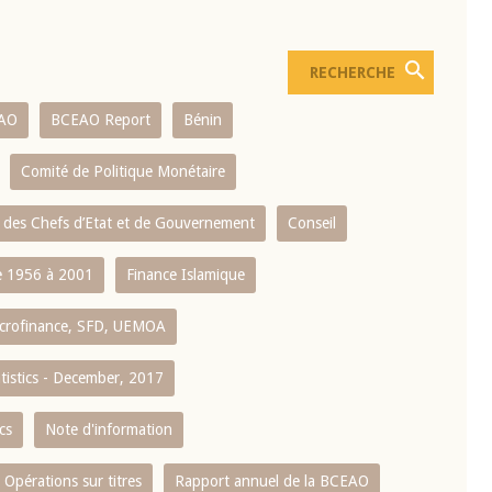
AO
BCEAO Report
Bénin
Comité de Politique Monétaire
 des Chefs d’Etat et de Gouvernement
Conseil
 1956 à 2001
Finance Islamique
crofinance, SFD, UEMOA
atistics - December, 2017
cs
Note d'information
Opérations sur titres
Rapport annuel de la BCEAO