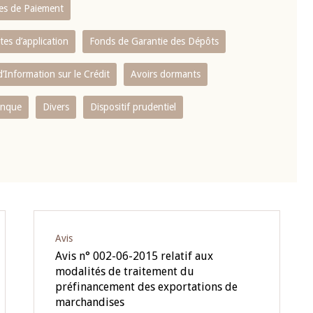
es de Paiement
tes d’application
Fonds de Garantie des Dépôts
’Information sur le Crédit
Avoirs dormants
anque
Divers
Dispositif prudentiel
Avis
Avis n° 002-06-2015 relatif aux
modalités de traitement du
préfinancement des exportations de
marchandises