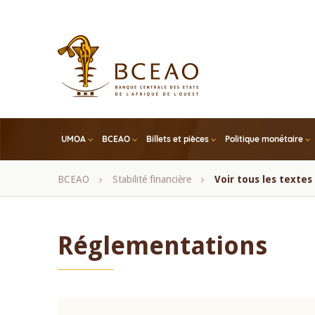
Skip
to
main
content
UMOA
BCEAO
Billets et pièces
Politique monétaire
Fil
BCEAO
Stabilité financière
Voir tous les texte
d'Ariane
Réglementations