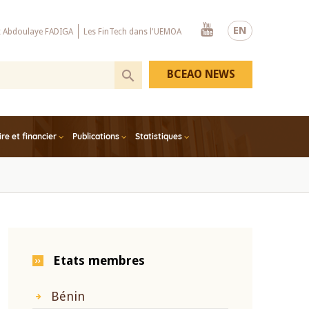
Youtube
EN
x Abdoulaye FADIGA
Les FinTech dans l'UEMOA
BCEAO NEWS
e et financier
Publications
Statistiques
Etats membres
Bénin