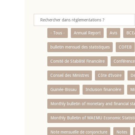
- Tous -
Annual Report
Avis
BCE
bulletin mensuel des statistiques
COFEB
Comité de Stabilité Financière
Conférence
Conseil des Ministres
Côte d’Ivoire
De
Guinée-Bissau
Inclusion financière
Mi
Monthly bulletin of monetary and financial st
Monthly Bulletin of WAEMU Economic Statisti
Note mensuelle de conjoncture
Notes