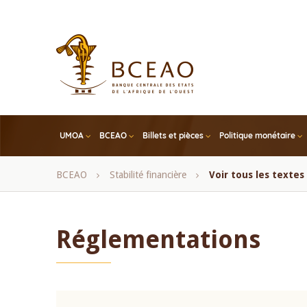
Skip
to
main
content
UMOA
BCEAO
Billets et pièces
Politique monétaire
Fil
BCEAO
Stabilité financière
Voir tous les texte
d'Ariane
Réglementations