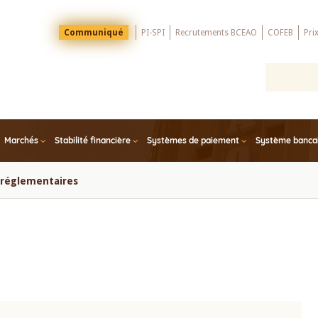
Menu
Communiqué
PI-SPI
Recrutements BCEAO
COFEB
Pri
Top
Marchés
Stabilité financière
Systèmes de paiement
Système bancair
s réglementaires