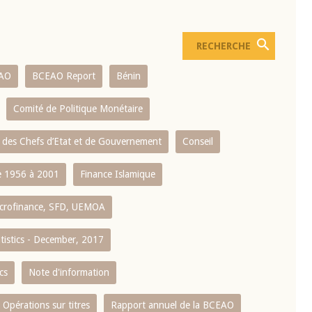
AO
BCEAO Report
Bénin
Comité de Politique Monétaire
 des Chefs d’Etat et de Gouvernement
Conseil
 1956 à 2001
Finance Islamique
crofinance, SFD, UEMOA
atistics - December, 2017
cs
Note d'information
Opérations sur titres
Rapport annuel de la BCEAO