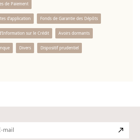
es de Paiement
tes d’application
Fonds de Garantie des Dépôts
’Information sur le Crédit
Avoirs dormants
anque
Divers
Dispositif prudentiel