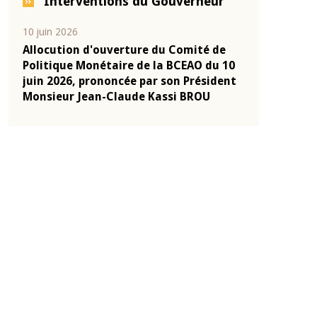
Interventions du Gouverneur
04 mars 2026
22 juillet 2026
e
Allocution d'ouverture du Comité de
Mot introduc
 10
Politique Monétaire de la BCEAO du 4
Claude Kassi
ent
mars 2026, prononcée par son Président
de présentat
Monsieur Jean-Claude Kassi BROU
de la BCEAO