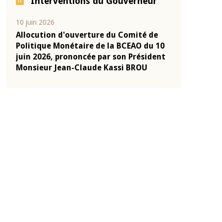
Interventions du Gouverneur
04 mars 2026
22 juillet 2026
e
Allocution d'ouverture du Comité de
Mot introduc
 10
Politique Monétaire de la BCEAO du 4
Claude Kassi
ent
mars 2026, prononcée par son Président
de présentat
Monsieur Jean-Claude Kassi BROU
de la BCEAO