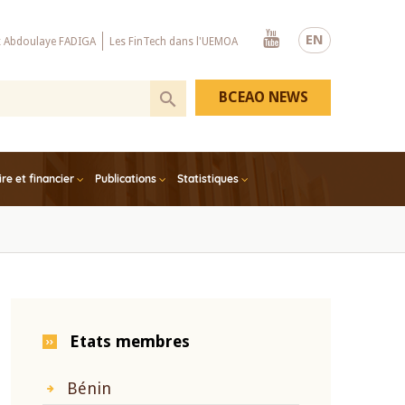
Youtube
EN
x Abdoulaye FADIGA
Les FinTech dans l'UEMOA
BCEAO NEWS
e et financier
Publications
Statistiques
Etats membres
Bénin