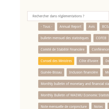
- Tous -
Annual Report
Avis
BCE
bulletin mensuel des statistiques
COFEB
Comité de Stabilité Financière
Conférence
Conseil des Ministres
Côte d’Ivoire
De
Guinée-Bissau
Inclusion financière
Mi
Monthly bulletin of monetary and financial st
Monthly Bulletin of WAEMU Economic Statisti
Note mensuelle de conjoncture
Notes