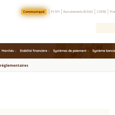
Menu
Communiqué
PI-SPI
Recrutements BCEAO
COFEB
Pri
Top
Marchés
Stabilité financière
Systèmes de paiement
Système bancair
s réglementaires