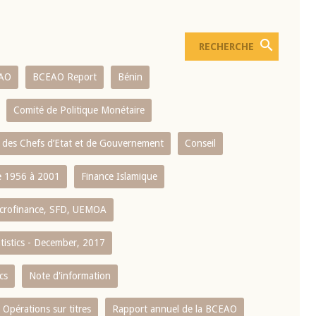
AO
BCEAO Report
Bénin
Comité de Politique Monétaire
 des Chefs d’Etat et de Gouvernement
Conseil
 1956 à 2001
Finance Islamique
crofinance, SFD, UEMOA
atistics - December, 2017
cs
Note d'information
Opérations sur titres
Rapport annuel de la BCEAO