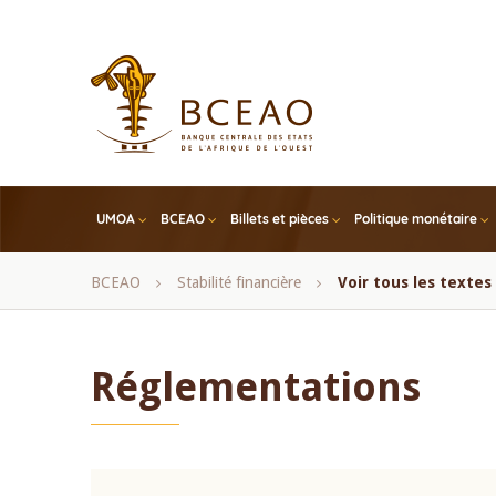
Skip
to
main
content
UMOA
BCEAO
Billets et pièces
Politique monétaire
Fil
BCEAO
Stabilité financière
Voir tous les texte
d'Ariane
Réglementations