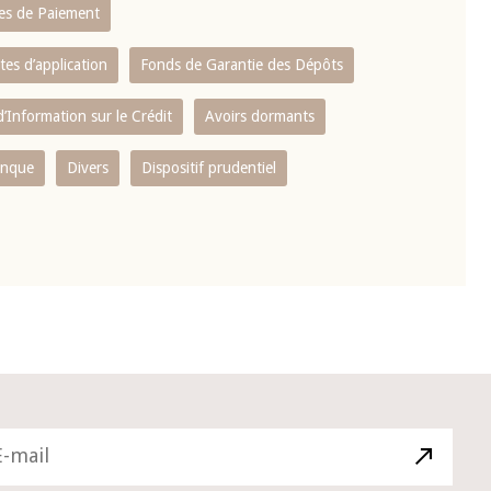
es de Paiement
tes d’application
Fonds de Garantie des Dépôts
’Information sur le Crédit
Avoirs dormants
anque
Divers
Dispositif prudentiel